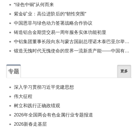
“绿色中铜”从何而来
紫金矿业：高位进阶后的“韧性突围”
中国恩菲与绿色动力签署战略合作协议
铸造铝合金期货交易一周年服务实体功能初显
中铝集团董事长段向东与蒙古国副总理诺木泰巴亚尔举行会谈
锻造无愧时代无愧使命的世界一流新质产能——中国有色金属工业的战略应对与破局之道（二）
专题
更多
深入学习贯彻习近平党建思想
伟大征程
树立和践行正确政绩观
2026年全国两会有色金属行业专题报道
2026新春走基层