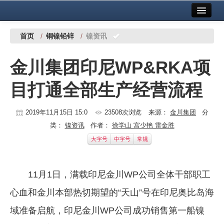
首页
中国有色金属报社主办
广告服务
首页
/
铜镍铅锌
/
镍资讯
要闻
金川集团印尼WP&RKA项
铜镍铅锌
目打通全部生产经营流程
铝
稀有稀土
2019年11月15日 15:0
23508次浏览
来源：
金川集团
分
类：
镍资讯
作者：
徐学山 宫少艳 雷金胜
有色市场
大字号
中字号
常规
科技
11月1日，满载印尼金川WP公司全体干部职工
镁钛
心血和金川本部热切期望的“天山”号在印尼奥比岛海
地矿 建设
域准备启航，印尼金川WP公司成功销售第一船镍
党建工作