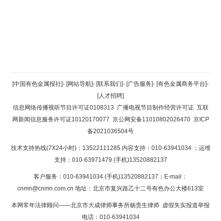
返回顶部
[中国有色金属报社]
-
[网站导航]
-
[联系我们]
-
[广告服务]
-
[有色金属商务平台]
-
[人才招聘]
返回首页
信息网络传播视听节目许可证0108313
广播电视节目制作经营许可证
互联
网新闻信息服务许可证10120170077
京公网安备11010802026470
京ICP
备2021036504号
技术支持热线(7X24小时)：13522111285 内容支持：010-63941034
；运维
支持：010-63971479 (手机)13520882137
客户服务：010-63941034 (手机)13520882137；E-mail：
cnmn@cnmn.com.cn
地址：北京市复兴路乙十二号有色办公大楼613室
本网常年法律顾问——北京市大成律师事务所杨贵生律师 虚假失实报道举报
电话：010-63941034