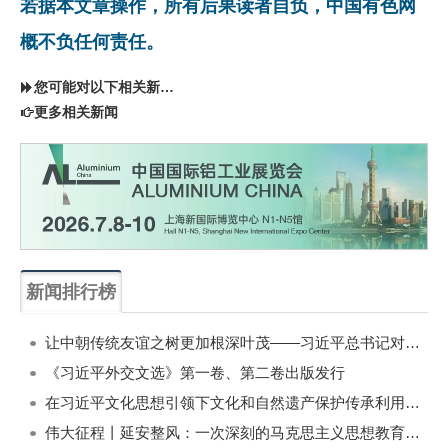
若据本文章操作，所有后果读者自负，中国有色网
概不负任何责任。
您可能对以下相关新闻同样感兴趣
更多相关新闻
新闻排行榜
一周
每月
让中朝传统友谊之树更加根深叶茂——习近平总书记对朝鲜进行国事访问纪实
《习近平外交文选》第一卷、第二卷出版发行
在习近平文化思想引领下文化和自然遗产保护传承利用工作开创新局面
伟大征程丨延安整风：一次深刻的马克思主义思想教育运动