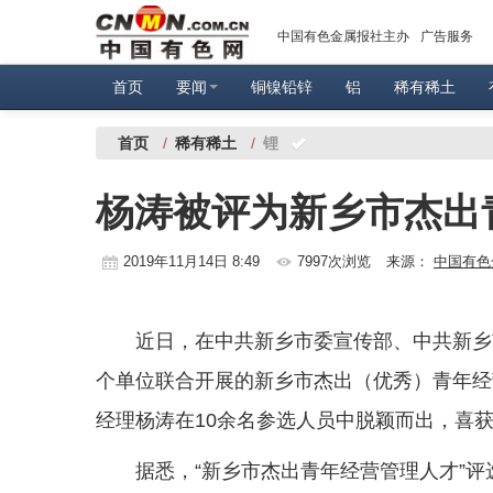
中国有色金属报社主办
广告服务
首页
要闻
铜镍铅锌
铝
稀有稀土
首页
/
稀有稀土
/
锂
杨涛被评为新乡市杰出
2019年11月14日 8:49
7997次浏览
来源：
中国有色
近日，在中共新乡市委宣传部、中共新乡
个单位联合开展的新乡市杰出（优秀）青年经
经理杨涛在10余名参选人员中脱颖而出，喜获
据悉，“新乡市杰出青年经营管理人才”评