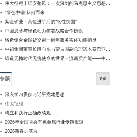
伟大征程丨延安整风：一次深刻的马克思主义思想教育运动
“绿色中铜”从何而来
紫金矿业：高位进阶后的“韧性突围”
中国恩菲与绿色动力签署战略合作协议
铸造铝合金期货交易一周年服务实体功能初显
中铝集团董事长段向东与蒙古国副总理诺木泰巴亚尔举行会谈
锻造无愧时代无愧使命的世界一流新质产能——中国有色金属工业的战略应对与破局之道（二）
专题
更多
深入学习贯彻习近平党建思想
伟大征程
树立和践行正确政绩观
2026年全国两会有色金属行业专题报道
2026新春走基层