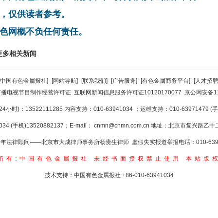
，仅供读者参考。
色网概不负任何责任。
更多相关新闻
[中国有色金属报社]
-
[网站导航]
-
[联系我们]
-
[广告服务]
-
[有色金属商务平台]
-
[人才招聘
广播电视节目制作经营许可证
互联网新闻信息服务许可证10120170077
京公网安备110
小时)：13522111285 内容支持：010-63941034
；运维支持：010-63971479 (手机
34 (手机)13520882137；E-mail：
cnmn@cnmn.com.cn
地址：北京市复兴路乙十二
年法律顾问——北京市大成律师事务所杨贵生律师 虚假失实报道举报电话：010-6394
所有:中国有色金属报社
未经书面授权禁止使用
本站版
技术支持：中国有色金属报社
+86-010-63941034