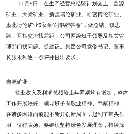
11月5日，在生产经营总结暨计划会上，鑫源
企业文化
矿业、大梁矿业、新疆瑞伦矿业、哈密博伦矿业、
《资源再生》杂志
肃北博伦矿业5家单位持续“答卷”，做总结、谈思
行情报价
路，互相交流找差距；公司两级班子领导及相关管
数字报
理部门找问题、提建议。集团公司党委书记、董事
长张永利逐一点评并提出要求。
鑫源矿业
营业收入及利润总额较上年同期均有增加，整体
工作开展较好。领导班子有敬业精神、奉献精神，
在诸多困难面前能不断开创新局面，起到了带头作
用，值得表扬。要继续坚持绿色发展理念，持续深