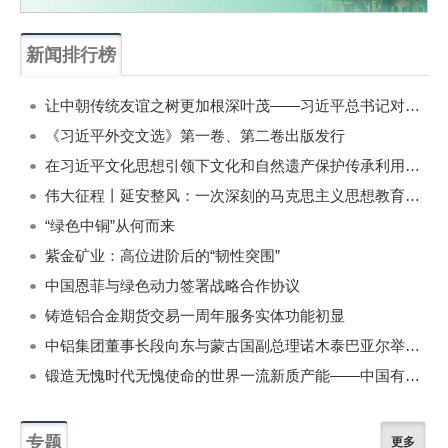
新闻排行榜
一周
每月
让中朝传统友谊之树更加根深叶茂——习近平总书记对朝鲜进行国事访问纪实
《习近平外交文选》第一卷、第二卷出版发行
在习近平文化思想引领下文化和自然遗产保护传承利用工作开创新局面
伟大征程丨延安整风：一次深刻的马克思主义思想教育运动
“绿色中铜”从何而来
紫金矿业：高位进阶后的“韧性突围”
中国恩菲与绿色动力签署战略合作协议
铸造铝合金期货交易一周年服务实体功能初显
中铝集团董事长段向东与蒙古国副总理诺木泰巴亚尔举行会谈
锻造无愧时代无愧使命的世界一流新质产能——中国有色金属工业的战略应对与破局之道（二）
专题
更多