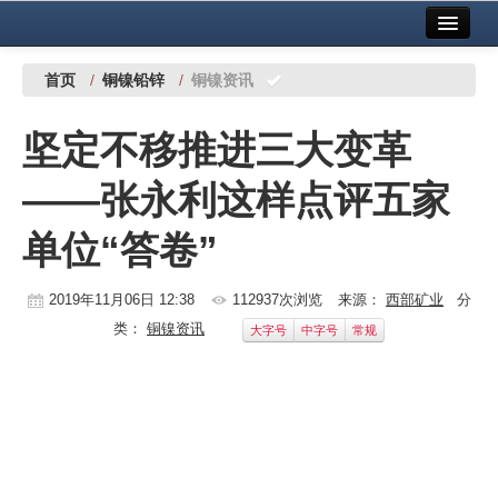
首页
中国有色金属报社主办
广告服务
首页
/
铜镍铅锌
/
铜镍资讯
要闻
坚定不移推进三大变革
铜镍铅锌
——张永利这样点评五家
铝
单位“答卷”
稀有稀土
有色市场
2019年11月06日 12:38
112937次浏览
来源：
西部矿业
分
类：
铜镍资讯
大字号
中字号
常规
科技
镁钛
地矿 建设
党建工作