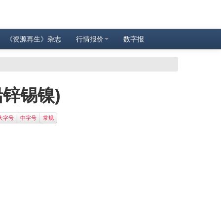
《资源再生》杂志
行情报价
数字报
铅锌锡镍)
大字号
中字号
常规