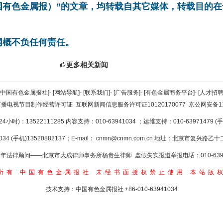
中国有色金属报）”的文章，均转载自其它媒体，转载目的
网概不负任何责任。
更多相关新闻
[中国有色金属报社]
-
[网站导航]
-
[联系我们]
-
[广告服务]
-
[有色金属商务平台]
-
[人才招聘
广播电视节目制作经营许可证
互联网新闻信息服务许可证10120170077
京公网安备110
小时)：13522111285 内容支持：010-63941034
；运维支持：010-63971479 (手机
34 (手机)13520882137；E-mail：
cnmn@cnmn.com.cn
地址：北京市复兴路乙十二
年法律顾问——北京市大成律师事务所杨贵生律师 虚假失实报道举报电话：010-6394
所有:中国有色金属报社
未经书面授权禁止使用
本站版
技术支持：中国有色金属报社
+86-010-63941034