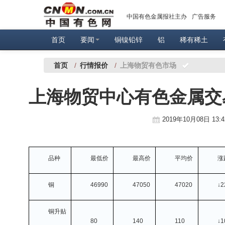
中国有色金属报社主办
广告服务
首页
要闻
铜镍铅锌
铝
稀有稀土
首页
/
行情报价
/
上海物贸有色市场
上海物贸中心有色金属交易市
2019年10月08日 13:
品种
最低价
最高价
平均价
涨
铜
46990
47050
47020
↓2
铜升贴
80
140
110
↓1