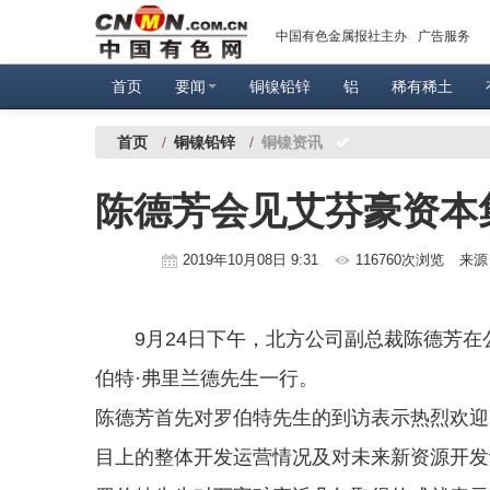
中国有色金属报社主办
广告服务
首页
要闻
铜镍铅锌
铝
稀有稀土
首页
/
铜镍铅锌
/
铜镍资讯
陈德芳会见艾芬豪资本
2019年10月08日 9:31
116760次浏览
来源
9月24日下午，北方公司副总裁陈德芳
伯特·弗里兰德先生一行。
陈德芳首先对罗伯特先生的到访表示热烈欢迎
目上的整体开发运营情况及对未来新资源开发