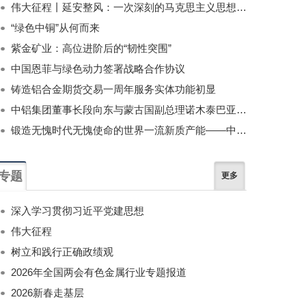
伟大征程丨延安整风：一次深刻的马克思主义思想教育运动
“绿色中铜”从何而来
紫金矿业：高位进阶后的“韧性突围”
中国恩菲与绿色动力签署战略合作协议
铸造铝合金期货交易一周年服务实体功能初显
中铝集团董事长段向东与蒙古国副总理诺木泰巴亚尔举行会谈
锻造无愧时代无愧使命的世界一流新质产能——中国有色金属工业的战略应对与破局之道（二）
专题
更多
深入学习贯彻习近平党建思想
伟大征程
树立和践行正确政绩观
2026年全国两会有色金属行业专题报道
2026新春走基层