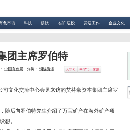
有色市场
科技
镁钛
地矿 建设
党建工作
企业文化
集团主席罗伯特
：
中国有色网
分类：
铜镍资讯
大字号
中字号
常规
在公司文化交流中心会见来访的艾芬豪资本集团主席罗
，随后向罗伯特先生介绍了万宝矿产在海外矿产项
设想。