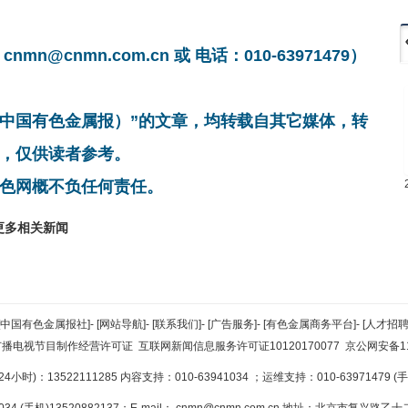
cnmn.com.cn 或 电话：010-63971479）
非中国有色金属报）”的文章，均转载自其它媒体，转
，仅供读者参考。
色网概不负任何责任。
更多相关新闻
[中国有色金属报社]
-
[网站导航]
-
[联系我们]
-
[广告服务]
-
[有色金属商务平台]
-
[人才招聘
广播电视节目制作经营许可证
互联网新闻信息服务许可证10120170077
京公网安备110
小时)：13522111285 内容支持：010-63941034
；运维支持：010-63971479 (手机
34 (手机)13520882137；E-mail：
cnmn@cnmn.com.cn
地址：北京市复兴路乙十二