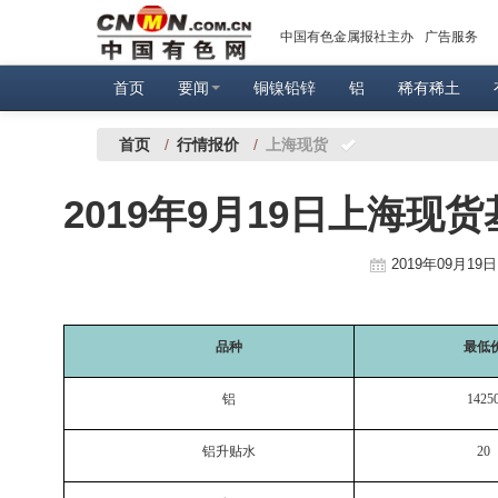
中国有色金属报社主办
广告服务
首页
要闻
铜镍铅锌
铝
稀有稀土
首页
/
行情报价
/
上海现货
2019年9月19日上海现
2019年09月19日 
品种
最低
铝
1425
铝升贴水
20