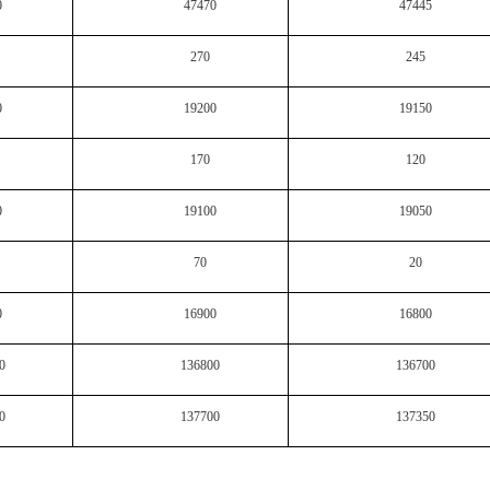
0
47470
47445
270
245
0
19200
19150
170
120
0
19100
19050
70
20
0
16900
16800
0
136800
136700
0
137700
137350