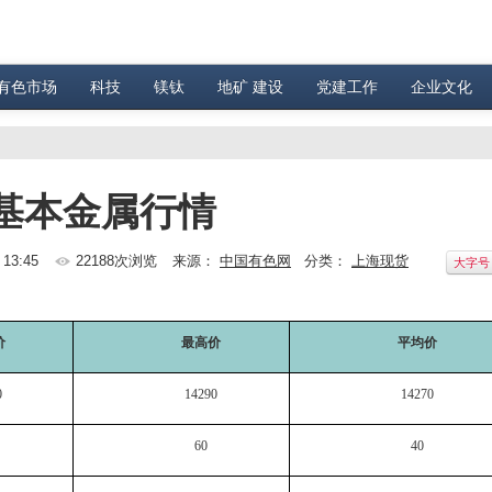
有色市场
科技
镁钛
地矿 建设
党建工作
企业文化
货基本金属行情
13:45
22188次浏览
来源：
中国有色网
分类：
上海现货
大字号
价
最高价
平均价
0
14290
14270
60
40