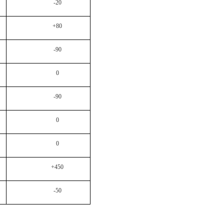
-20
+80
-90
0
-90
0
0
+450
-50