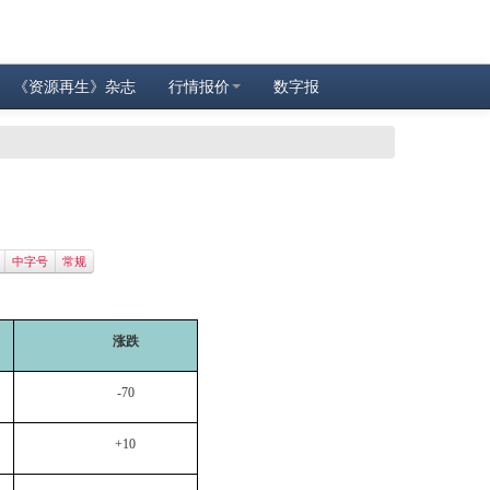
《资源再生》杂志
行情报价
数字报
中字号
常规
涨跌
-70
+10