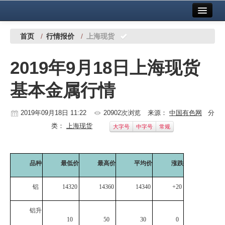
首页
中国有色金属报社主办
广告服务
首页
/
行情报价
/
上海现货
要闻
2019年9月18日上海现货
铜镍铅锌
基本金属行情
铝
稀有稀土
2019年09月18日 11:22
20902次浏览
来源：
中国有色网
分
类：
上海现货
大字号
中字号
常规
有色市场
科技
品种
最低价
最高价
平均价
涨跌
镁钛
铝
14320
14360
14340
+20
地矿 建设
铝升
党建工作
10
50
30
0