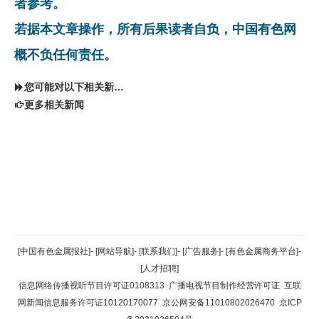
者参考。
若据本文章操作，所有后果读者自负，中国有色网
概不负任何责任。
您可能对以下相关新闻同样感兴趣
更多相关新闻
返回顶部
[中国有色金属报社]
-
[网站导航]
-
[联系我们]
-
[广告服务]
-
[有色金属商务平台]
-
[人才招聘]
返回首页
信息网络传播视听节目许可证0108313
广播电视节目制作经营许可证
互联
网新闻信息服务许可证10120170077
京公网安备11010802026470
京ICP