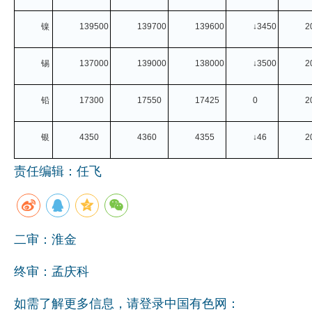
镍
139500
139700
139600
↓3450
2
锡
137000
139000
138000
↓3500
2
铅
17300
17550
17425
0
2
银
4350
4360
4355
↓46
2
责任编辑：任飞
二审：淮金
终审：孟庆科
如需了解更多信息，请登录中国有色网：