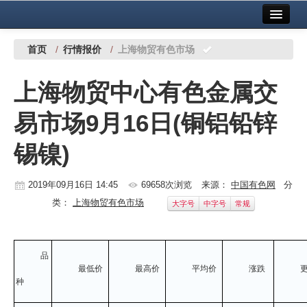
首页
中国有色金属报社主办
广告服务
首页
/
行情报价
/
上海物贸有色市场
要闻
上海物贸中心有色金属交
铜镍铅锌
易市场9月16日(铜铝铅锌
铝
锡镍)
稀有稀土
有色市场
2019年09月16日 14:45
69658次浏览
来源：
中国有色网
分
类：
上海物贸有色市场
大字号
中字号
常规
科技
镁钛
品
地矿 建设
最低价
最高价
平均价
涨跌
种
党建工作