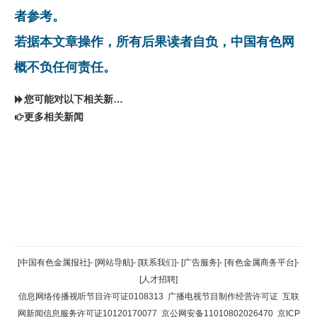
者参考。
若据本文章操作，所有后果读者自负，中国有色网
概不负任何责任。
您可能对以下相关新闻同样感兴趣
更多相关新闻
返回顶部
[中国有色金属报社]
-
[网站导航]
-
[联系我们]
-
[广告服务]
-
[有色金属商务平台]
-
[人才招聘]
返回首页
信息网络传播视听节目许可证0108313
广播电视节目制作经营许可证
互联
网新闻信息服务许可证10120170077
京公网安备11010802026470
京ICP