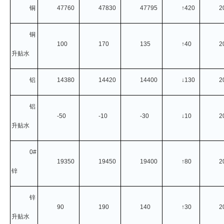
铜
47760
47830
47795
↑420
2
企业文化
《资源再生》杂志
铜
100
170
135
↑40
2
升贴水
行情报价
数字报
铝
14380
14420
14400
↓130
2
铝
-50
-10
-30
↓10
2
升贴水
0#
19350
19450
19400
↑80
2
锌
锌
90
190
140
↑30
2
升贴水