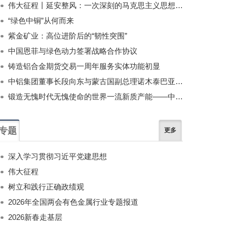
伟大征程丨延安整风：一次深刻的马克思主义思想教育运动
“绿色中铜”从何而来
紫金矿业：高位进阶后的“韧性突围”
中国恩菲与绿色动力签署战略合作协议
铸造铝合金期货交易一周年服务实体功能初显
中铝集团董事长段向东与蒙古国副总理诺木泰巴亚尔举行会谈
锻造无愧时代无愧使命的世界一流新质产能——中国有色金属工业的战略应对与破局之道（二）
专题
更多
深入学习贯彻习近平党建思想
伟大征程
树立和践行正确政绩观
2026年全国两会有色金属行业专题报道
2026新春走基层