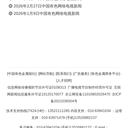
2026年2月27日中国有色网络电视新闻
2026年1月9日中国有色网络电视新闻
返回顶部
[中国有色金属报社]
-
[网站导航]
-
[联系我们]
-
[广告服务]
-
[有色金属商务平台]
-
[人才招聘]
返回首页
信息网络传播视听节目许可证0108313
广播电视节目制作经营许可证
互联
网新闻信息服务许可证10120170077
京公网安备11010802026470
京ICP
备2021036504号
技术支持热线(7X24小时)：13522111285 内容支持：010-63941034
；运维
支持：010-63971479 (手机)13520882137
客户服务：010-63941034 (手机)13520882137；E-mail：