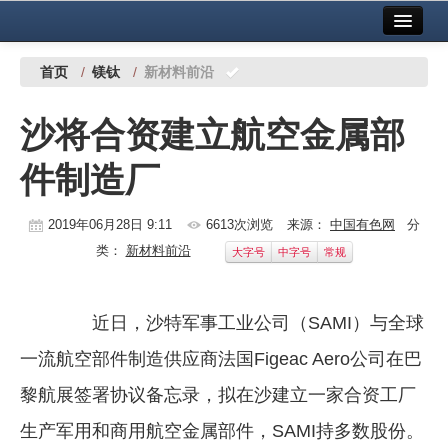
首页
中国有色金属报社主办
广告服务
首页
/
镁钛
/
新材料前沿
要闻
沙将合资建立航空金属部
铜镍铅锌
件制造厂
铝
稀有稀土
2019年06月28日 9:11
6613次浏览
来源：
中国有色网
分
类：
新材料前沿
大字号
中字号
常规
有色市场
科技
近日，沙特军事工业公司（SAMI）与全球
镁钛
一流航空部件制造供应商法国Figeac Aero公司在巴
地矿 建设
黎航展签署协议备忘录，拟在沙建立一家合资工厂
生产军用和商用航空金属部件，SAMI持多数股份。
党建工作