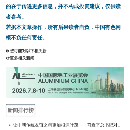
的在于传递更多信息，并不构成投资建议，仅供读
者参考。
若据本文章操作，所有后果读者自负，中国有色网
概不负任何责任。
您可能对以下相关新闻同样感兴趣
更多相关新闻
新闻排行榜
一周
每月
让中朝传统友谊之树更加根深叶茂——习近平总书记对朝鲜进行国事访问纪实