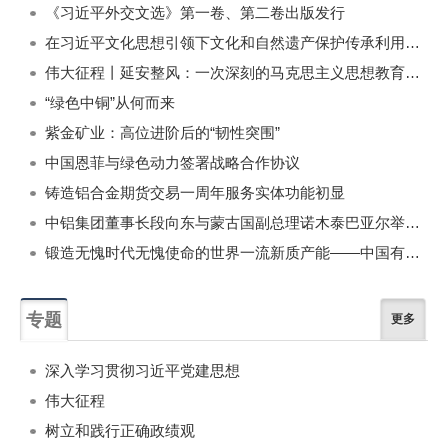
《习近平外交文选》第一卷、第二卷出版发行
在习近平文化思想引领下文化和自然遗产保护传承利用工作开创新局面
伟大征程丨延安整风：一次深刻的马克思主义思想教育运动
“绿色中铜”从何而来
紫金矿业：高位进阶后的“韧性突围”
中国恩菲与绿色动力签署战略合作协议
铸造铝合金期货交易一周年服务实体功能初显
中铝集团董事长段向东与蒙古国副总理诺木泰巴亚尔举行会谈
锻造无愧时代无愧使命的世界一流新质产能——中国有色金属工业的战略应对与破局之道（二）
专题
更多
深入学习贯彻习近平党建思想
伟大征程
树立和践行正确政绩观