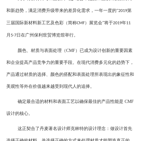
企业文化
和新趋势，满足消费升级带来的差异化需求，一年一度的
“
第
2019
《资源再生》杂志
三届国际新材料新工艺及色彩（简称
）展览会”将于
年
CMF
2019
11
行情报价
月
日在广州保利世贸博览馆举行。
5-7
数字报
颜色、材质与表面处理（
CMF
）已成为设计创新的重要因素
和企业提高产品竞争力的重要手段。在现代消费多元化的趋势下，
产品通过材质的选择、颜色的搭配和表面处理所表现出的象征性和
美观性等外在价值越来越受到现代人的追捧。
确定最合适的材料和表面工艺以确保最佳的产品性能是
CMF
设计的核心。
这正契合了丹麦著名设计师克林特的设计理念：做设计首先
选择正确的材料，并选择正确的方式来处理材质才能塑造真正的