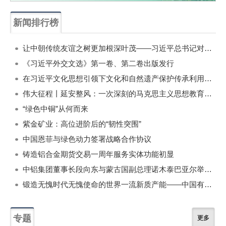
新闻排行榜
一周
每月
让中朝传统友谊之树更加根深叶茂——习近平总书记对朝鲜进行国事访问纪实
《习近平外交文选》第一卷、第二卷出版发行
在习近平文化思想引领下文化和自然遗产保护传承利用工作开创新局面
伟大征程丨延安整风：一次深刻的马克思主义思想教育运动
“绿色中铜”从何而来
紫金矿业：高位进阶后的“韧性突围”
中国恩菲与绿色动力签署战略合作协议
铸造铝合金期货交易一周年服务实体功能初显
中铝集团董事长段向东与蒙古国副总理诺木泰巴亚尔举行会谈
锻造无愧时代无愧使命的世界一流新质产能——中国有色金属工业的战略应对与破局之道（二）
专题
更多