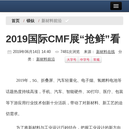
首页
中国有色金属报社主办
广告服务
首页
/
镁钛
/
新材料前沿
要闻
2019国际CMF展“抢鲜”看
铜镍铅锌
2019年06月14日 14:40
7481次浏览
来源：
新材料在线
分
铝
类：
新材料前沿
大字号
中字号
常规
稀有稀土
有色市场
2019
年，
、折叠屏、汽车轻量化、电子烟、氢燃料电池等
5G
科技
话题热度持续高涨，手机、汽车、智能硬件、
打印、医疗、包装
3D
镁钛
等下游应用行业技术创新十分活跃，带动了对新材料、新工艺的迫
地矿 建设
切需求。
党建工作
为了将新材料与工业设计巧妙结合，把握工业设计的新方向