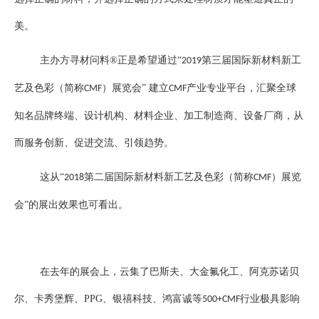
美。
主办方寻材问料
®
正是希望通过“
第三届国际新材料新工
2019
艺及色彩（简称
）展览会” 建立
产业专业平台，汇聚全球
CMF
CMF
知名品牌终端、设计机构、材料企业、加工制造商、设备厂商，从
而服务创新、促进交流、引领趋势。
这从
“
第二届国际新材料新工艺及色彩（简称
）展览
2018
CMF
会”的展出效果也可看出。
在去年的展会上，云集了巴斯夫、大金氟化工、阿克苏诺贝
尔、卡秀堡辉、
PPG
、银禧科技、鸿富诚等
行业极具影响
500+CMF