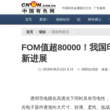
中国有色金属报社主办
广告服务
首页
要闻
铜镍铅锌
铝
稀有稀土
首页
/
镁钛
/
新材料前沿
FOM值超80000！
新进展
2019年06月12日 9:14
6900次浏览
来源
透明导电膜在高透光下同时具有导电性，
光电子器件逐渐向大尺寸、轻薄、柔性、低成