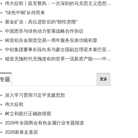
伟大征程丨延安整风：一次深刻的马克思主义思想教育运动
“绿色中铜”从何而来
紫金矿业：高位进阶后的“韧性突围”
中国恩菲与绿色动力签署战略合作协议
铸造铝合金期货交易一周年服务实体功能初显
中铝集团董事长段向东与蒙古国副总理诺木泰巴亚尔举行会谈
锻造无愧时代无愧使命的世界一流新质产能——中国有色金属工业的战略应对与破局之道（二）
专题
更多
深入学习贯彻习近平党建思想
伟大征程
树立和践行正确政绩观
2026年全国两会有色金属行业专题报道
2026新春走基层