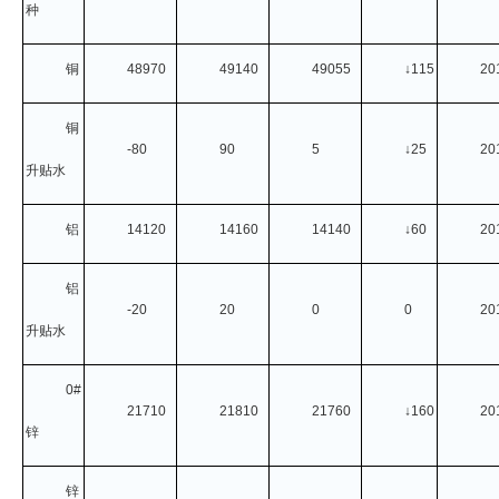
种
企业文化
铜
48970
49140
49055
↓115
20
《资源再生》杂志
行情报价
铜
-80
90
5
↓25
20
数字报
升贴水
铝
14120
14160
14140
↓60
20
铝
-20
20
0
0
20
升贴水
0#
21710
21810
21760
↓160
20
锌
锌