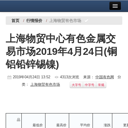
首页
中国有色金属报社主办
广告服务
首页
/
行情报价
/
上海物贸有色市场
要闻
上海物贸中心有色金属交
铜镍铅锌
易市场2019年4月24日(铜
铝
铝铅锌锡镍)
稀有稀土
有色市场
2019年04月24日 13:52
4313次浏览
来源：
中国有色网
分
类：
上海物贸有色市场
大字号
中字号
常规
科技
镁钛
地矿 建设
品
党建工作
最低价
最高价
平均价
涨跌
更