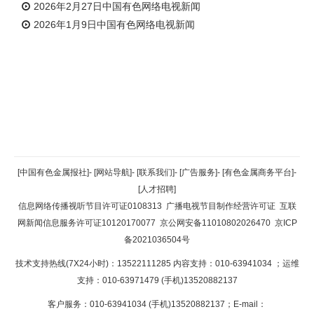
2026年2月27日中国有色网络电视新闻
2026年1月9日中国有色网络电视新闻
返回顶部
[中国有色金属报社]
-
[网站导航]
-
[联系我们]
-
[广告服务]
-
[有色金属商务平台]
-
[人才招聘]
返回首页
信息网络传播视听节目许可证0108313
广播电视节目制作经营许可证
互联
网新闻信息服务许可证10120170077
京公网安备11010802026470
京ICP
备2021036504号
技术支持热线(7X24小时)：13522111285 内容支持：010-63941034
；运维
支持：010-63971479 (手机)13520882137
客户服务：010-63941034 (手机)13520882137；E-mail：