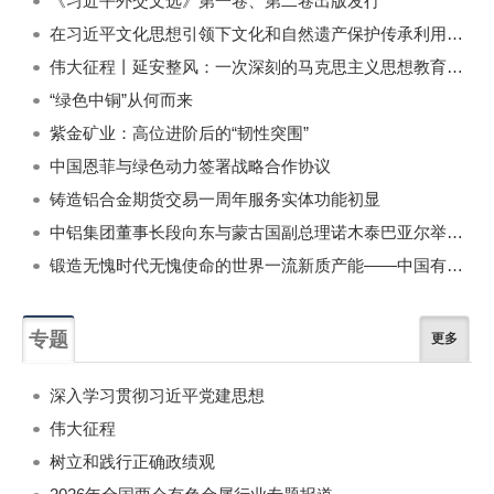
《习近平外交文选》第一卷、第二卷出版发行
在习近平文化思想引领下文化和自然遗产保护传承利用工作开创新局面
伟大征程丨延安整风：一次深刻的马克思主义思想教育运动
“绿色中铜”从何而来
紫金矿业：高位进阶后的“韧性突围”
中国恩菲与绿色动力签署战略合作协议
铸造铝合金期货交易一周年服务实体功能初显
中铝集团董事长段向东与蒙古国副总理诺木泰巴亚尔举行会谈
锻造无愧时代无愧使命的世界一流新质产能——中国有色金属工业的战略应对与破局之道（二）
专题
更多
深入学习贯彻习近平党建思想
伟大征程
树立和践行正确政绩观