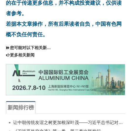
的在于传递更多信息，并不构成投资建议，仅供读
者参考。
若据本文章操作，所有后果读者自负，中国有色网
概不负任何责任。
您可能对以下相关新闻同样感兴趣
更多相关新闻
新闻排行榜
一周
每月
让中朝传统友谊之树更加根深叶茂——习近平总书记对朝鲜进行国事访问纪实