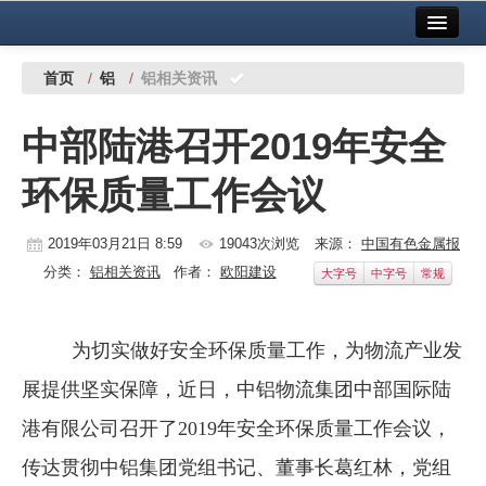
首页
中国有色金属报社主办
广告服务
首页
/
铝
/
铝相关资讯
要闻
中部陆港召开2019年安全
铜镍铅锌
环保质量工作会议
铝
稀有稀土
2019年03月21日 8:59
19043次浏览
来源：
中国有色金属报
分类：
铝相关资讯
作者：
欧阳建设
大字号
中字号
常规
有色市场
科技
为切实做好安全环保质量工作，为物流产业发
镁钛
展提供坚实保障，近日，中铝物流集团中部国际陆
地矿 建设
港有限公司召开了2019年安全环保质量工作会议，
传达贯彻中铝集团党组书记、董事长葛红林，党组
党建工作