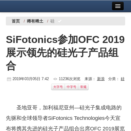
首页
中国有色金属报社主办
广告服务
首页
/
稀有稀土
/
硅
要闻
SiFotonics参加OFC 2019
铜镍铅锌
展示领先的硅光子产品组
铝
合
稀有稀土
有色市场
2019年03月05日 7:42
11236次浏览
来源：
新浪
分类：
硅
大字号
中字号
常规
科技
镁钛
圣地亚哥，加利福尼亚州—硅光子集成电路的
地矿 建设
先驱和全球领导者SiFotonics Technologies今天宣
党建工作
布将携其先进的硅光子产品组合出席OFC 2019展览