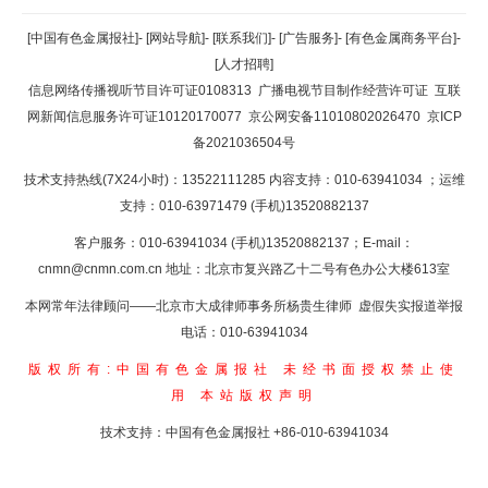
返回顶部
[中国有色金属报社]
-
[网站导航]
-
[联系我们]
-
[广告服务]
-
[有色金属商务平台]
-
[人才招聘]
返回首页
信息网络传播视听节目许可证0108313
广播电视节目制作经营许可证
互联
网新闻信息服务许可证10120170077
京公网安备11010802026470
京ICP
备2021036504号
技术支持热线(7X24小时)：13522111285 内容支持：010-63941034
；运维
支持：010-63971479 (手机)13520882137
客户服务：010-63941034 (手机)13520882137；E-mail：
cnmn@cnmn.com.cn
地址：北京市复兴路乙十二号有色办公大楼613室
本网常年法律顾问——北京市大成律师事务所杨贵生律师 虚假失实报道举报
电话：010-63941034
版权所有:中国有色金属报社
未经书面授权禁止使
用
本站版权声明
技术支持：中国有色金属报社
+86-010-63941034