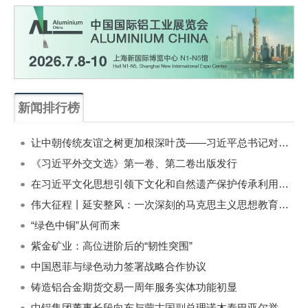
新闻排行榜
一周
每月
让中朝传统友谊之树更加根深叶茂——习近平总书记对朝鲜进行国事访问纪实
《习近平外交文选》第一卷、第二卷出版发行
在习近平文化思想引领下文化和自然遗产保护传承利用工作开创新局面
伟大征程丨延安整风：一次深刻的马克思主义思想教育运动
“绿色中铜”从何而来
紫金矿业：高位进阶后的“韧性突围”
中国恩菲与绿色动力签署战略合作协议
铸造铝合金期货交易一周年服务实体功能初显
中铝集团董事长段向东与蒙古国副总理诺木泰巴亚尔举行会谈