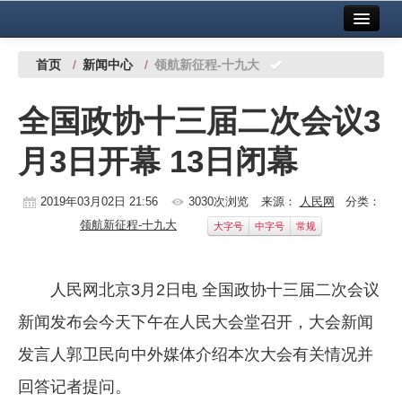
首页
中国有色金属报社主办
广告服务
首页
/
新闻中心
/
领航新征程-十九大
要闻
全国政协十三届二次会议3
铜镍铅锌
月3日开幕 13日闭幕
铝
稀有稀土
2019年03月02日 21:56
3030次浏览
来源：
人民网
分类：
领航新征程-十九大
大字号
中字号
常规
有色市场
科技
人民网北京3月2日电 全国政协十三届二次会议
镁钛
新闻发布会今天下午在人民大会堂召开，大会新闻
地矿 建设
发言人郭卫民向中外媒体介绍本次大会有关情况并
回答记者提问。
党建工作