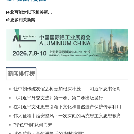
您可能对以下相关新闻同样感兴趣
更多相关新闻
新闻排行榜
一周
每月
让中朝传统友谊之树更加根深叶茂——习近平总书记对朝鲜进行国事访问纪实
《习近平外交文选》第一卷、第二卷出版发行
在习近平文化思想引领下文化和自然遗产保护传承利用工作开创新局面
伟大征程丨延安整风：一次深刻的马克思主义思想教育运动
“绿色中铜”从何而来
紫金矿业：高位进阶后的“韧性突围”