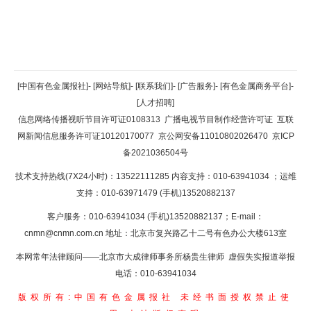
返回顶部
[中国有色金属报社]
-
[网站导航]
-
[联系我们]
-
[广告服务]
-
[有色金属商务平台]
-
[人才招聘]
返回首页
信息网络传播视听节目许可证0108313
广播电视节目制作经营许可证
互联
网新闻信息服务许可证10120170077
京公网安备11010802026470
京ICP
备2021036504号
技术支持热线(7X24小时)：13522111285 内容支持：010-63941034
；运维
支持：010-63971479 (手机)13520882137
客户服务：010-63941034 (手机)13520882137；E-mail：
cnmn@cnmn.com.cn
地址：北京市复兴路乙十二号有色办公大楼613室
本网常年法律顾问——北京市大成律师事务所杨贵生律师 虚假失实报道举报
电话：010-63941034
版权所有:中国有色金属报社
未经书面授权禁止使