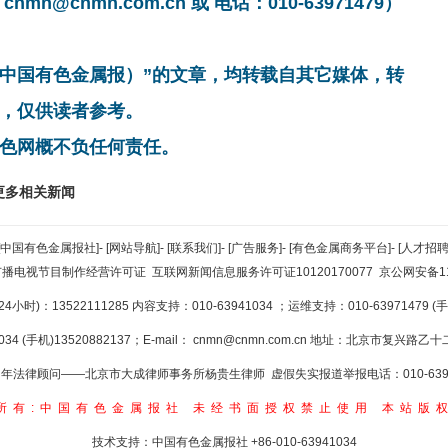
cnmn.com.cn 或 电话：010-63971479）
非中国有色金属报）”的文章，均转载自其它媒体，转
，仅供读者参考。
色网概不负任何责任。
更多相关新闻
[中国有色金属报社]
-
[网站导航]
-
[联系我们]
-
[广告服务]
-
[有色金属商务平台]
-
[人才招聘
广播电视节目制作经营许可证
互联网新闻信息服务许可证10120170077
京公网安备110
小时)：13522111285 内容支持：010-63941034
；运维支持：010-63971479 (手机
34 (手机)13520882137；E-mail：
cnmn@cnmn.com.cn
地址：北京市复兴路乙十二
年法律顾问——北京市大成律师事务所杨贵生律师 虚假失实报道举报电话：010-6394
所有:中国有色金属报社
未经书面授权禁止使用
本站版
技术支持：中国有色金属报社
+86-010-63941034