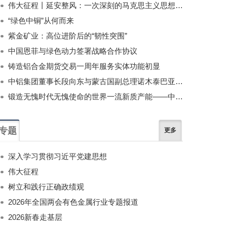
伟大征程丨延安整风：一次深刻的马克思主义思想教育运动
“绿色中铜”从何而来
紫金矿业：高位进阶后的“韧性突围”
中国恩菲与绿色动力签署战略合作协议
铸造铝合金期货交易一周年服务实体功能初显
中铝集团董事长段向东与蒙古国副总理诺木泰巴亚尔举行会谈
锻造无愧时代无愧使命的世界一流新质产能——中国有色金属工业的战略应对与破局之道（二）
专题
更多
深入学习贯彻习近平党建思想
伟大征程
树立和践行正确政绩观
2026年全国两会有色金属行业专题报道
2026新春走基层