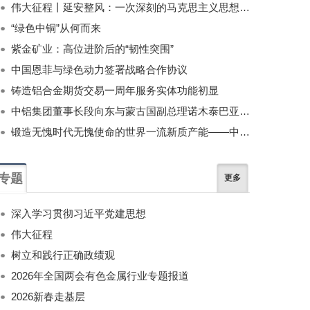
伟大征程丨延安整风：一次深刻的马克思主义思想教育运动
“绿色中铜”从何而来
紫金矿业：高位进阶后的“韧性突围”
中国恩菲与绿色动力签署战略合作协议
铸造铝合金期货交易一周年服务实体功能初显
中铝集团董事长段向东与蒙古国副总理诺木泰巴亚尔举行会谈
锻造无愧时代无愧使命的世界一流新质产能——中国有色金属工业的战略应对与破局之道（二）
专题
更多
深入学习贯彻习近平党建思想
伟大征程
树立和践行正确政绩观
2026年全国两会有色金属行业专题报道
2026新春走基层