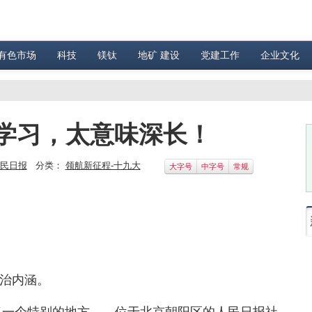
有色市场
科技
镁钛
地矿 建设
党建工作
企业文化
学习，太意味深长！
民日报
分类：
领航新征程-十九大
大字号
中字号
常规
治内涵。
去了一个特别的地方——位于北京朝阳区的人民日报社