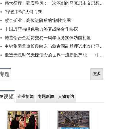
伟大征程丨延安整风：一次深刻的马克思主义思想教育运动
“绿色中铜”从何而来
紫金矿业：高位进阶后的“韧性突围”
中国恩菲与绿色动力签署战略合作协议
铸造铝合金期货交易一周年服务实体功能初显
中铝集团董事长段向东与蒙古国副总理诺木泰巴亚尔举行会谈
锻造无愧时代无愧使命的世界一流新质产能——中国有色金属工业的战略应对与破局之道（二）
专题
更多
视频
企业新闻
专题新闻
人物专访