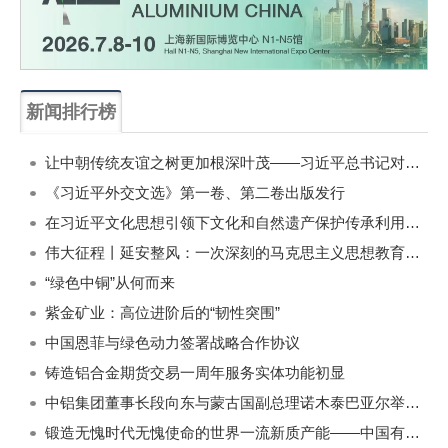
新闻排行榜
一周
每月
让中朝传统友谊之树更加根深叶茂——习近平总书记对朝鲜进行国事访问纪实
《习近平外交文选》第一卷、第二卷出版发行
在习近平文化思想引领下文化和自然遗产保护传承利用工作开创新局面
伟大征程丨延安整风：一次深刻的马克思主义思想教育运动
“绿色中铜”从何而来
紫金矿业：高位进阶后的“韧性突围”
中国恩菲与绿色动力签署战略合作协议
铸造铝合金期货交易一周年服务实体功能初显
中铝集团董事长段向东与蒙古国副总理诺木泰巴亚尔举行会谈
锻造无愧时代无愧使命的世界一流新质产能——中国有色金属工业的战略应对与破局之道（二）