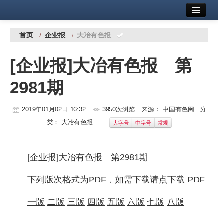
首页
中国有色金属报社主办
广告服务
首页
/
企业报
/
大冶有色报
要闻
[企业报]大冶有色报 第
铜镍铅锌
2981期
铝
稀有稀土
2019年01月02日 16:32
3950次浏览
来源：
中国有色网
分
类：
大冶有色报
大字号
中字号
常规
有色市场
科技
[企业报]大冶有色报 第2981期
镁钛
下列版次格式为PDF，如需下载请点
下载 PDF
地矿 建设
一版
二版
三版
四版
五版
六版
七版
八版
党建工作