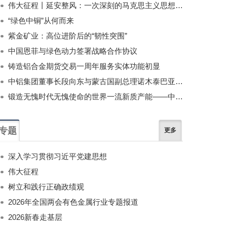
伟大征程丨延安整风：一次深刻的马克思主义思想教育运动
“绿色中铜”从何而来
紫金矿业：高位进阶后的“韧性突围”
中国恩菲与绿色动力签署战略合作协议
铸造铝合金期货交易一周年服务实体功能初显
中铝集团董事长段向东与蒙古国副总理诺木泰巴亚尔举行会谈
锻造无愧时代无愧使命的世界一流新质产能——中国有色金属工业的战略应对与破局之道（二）
专题
更多
深入学习贯彻习近平党建思想
伟大征程
树立和践行正确政绩观
2026年全国两会有色金属行业专题报道
2026新春走基层