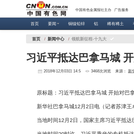
中国有色金属报社主办
广告服务
首页
要闻
铜镍铅锌
铝
稀有稀土
首页
/
新闻中心
/
领航新征程-十九大
习近平抵达巴拿马城 
2018年12月03日 14:5
3468次浏览
来源：
新
原标题：习近平抵达巴拿马城 开始对巴
新华社巴拿马城12月2日电（记者苏津王
当地时间12月2日，国家主席习近平抵
当地时间20时许，习近平乘坐的专机抵