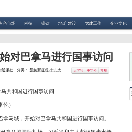
有色市场
科技
镁钛
地矿 建设
党建工作
企业文化
开始对巴拿马进行国事访问
华通讯社
分类：
领航新征程-十九大
大字号
中字号
常规
拿马共和国进行国事访问
卓伦）
达巴拿马城，开始对巴拿马共和国进行国事访问。
达巴拿马城国际机场。习近平和夫人彭丽媛步出舱