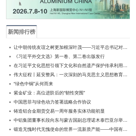
新闻排行榜
一周
每月
让中朝传统友谊之树更加根深叶茂——习近平总书记对朝鲜进行国事访问纪实
《习近平外交文选》第一卷、第二卷出版发行
在习近平文化思想引领下文化和自然遗产保护传承利用工作开创新局面
伟大征程丨延安整风：一次深刻的马克思主义思想教育运动
“绿色中铜”从何而来
紫金矿业：高位进阶后的“韧性突围”
中国恩菲与绿色动力签署战略合作协议
铸造铝合金期货交易一周年服务实体功能初显
中铝集团董事长段向东与蒙古国副总理诺木泰巴亚尔举行会谈
锻造无愧时代无愧使命的世界一流新质产能——中国有色金属工业的战略应对与破局之道（二）