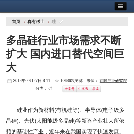
首页
中国有色金属报社主办
广告服务
首页
/
稀有稀土
/
硅
要闻
多晶硅行业市场需求不断
铜镍铅锌
扩大 国内进口替代空间巨
铝
大
稀有稀土
有色市场
2018年09月27日 8:11
10686次浏览
来源：
前瞻产业研究院
分类：
硅
大字号
中字号
常规
科技
镁钛
硅业作为新材料(有机硅等)、半导体(电子级多
地矿 建设
晶硅)、光伏(太阳能级多晶硅)等新兴产业壮大所依
党建工作
赖的基础性产业，近年来在我国实现了快速发展。