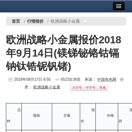
首页
中国有色金属报社主办
广告服务
首页
/
行情报价
/
欧洲战略小金属
要闻
欧洲战略小金属报价2018
铜镍铅锌
年9月14日(镁锑铋铬钴镉
铝
钠钛锆铌钒锗)
稀有稀土
有色市场
2018年09月17日 9:55
6523次浏览
来源：
中国有色网
分
类：
欧洲战略小金属
大字号
中字号
常规
科技
镁钛
品
报
地矿 建设
规格
含量
价格
种
价
跌
党建工作