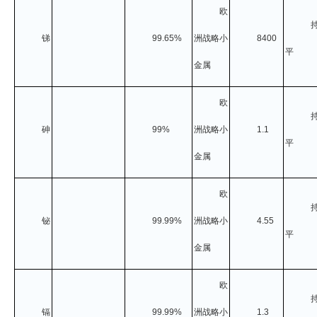
欧
企业文化
锑
99.65%
洲战略小
8400
《资源再生》杂志
平
金属
行情报价
欧
数字报
砷
99%
洲战略小
1.1
平
金属
欧
铋
99.99%
洲战略小
4.55
平
金属
欧
镉
99.99%
洲战略小
1.3