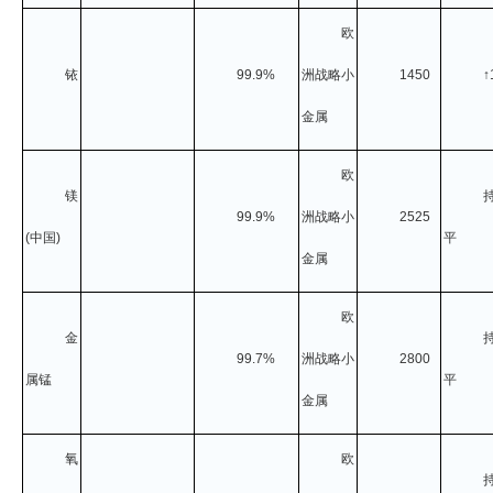
欧
铱
99.9%
洲战略小
1450
↑
金属
欧
镁
99.9%
洲战略小
2525
(
中国
)
平
金属
欧
金
99.7%
洲战略小
2800
属锰
平
金属
氧
欧