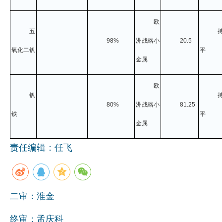
欧
五
98%
洲战略小
20.5
氧化二钒
平
金属
欧
钒
80%
洲战略小
81.25
铁
平
金属
责任编辑：任飞
二审：淮金
终审：孟庆科