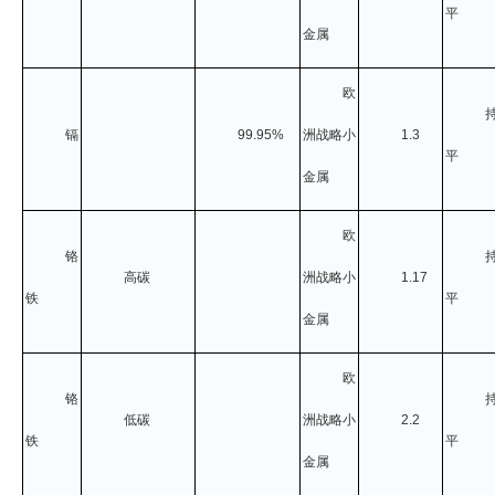
平
金属
欧
镉
99.95%
洲战略小
1.3
平
金属
欧
铬
高碳
洲战略小
1.17
铁
平
金属
欧
铬
低碳
洲战略小
2.2
铁
平
金属