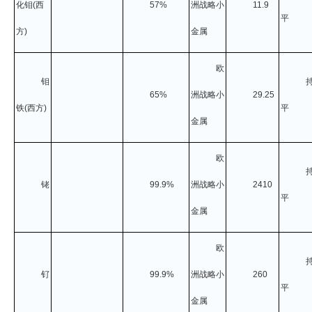
化钼
(
西
57%
洲战略小
11.9
平
方
)
金属
欧
钼
65%
洲战略小
29.25
铁
(
西方
)
平
金属
欧
铑
99.9%
洲战略小
2410
平
金属
欧
钌
99.9%
洲战略小
260
平
金属