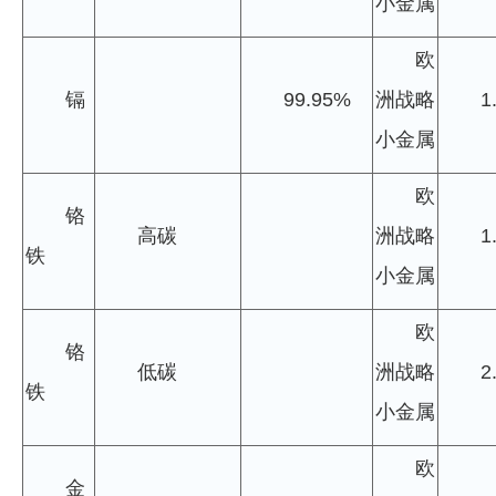
小金属
欧
镉
99.95%
洲战略
1
小金属
欧
铬
高碳
洲战略
1
铁
小金属
欧
铬
低碳
洲战略
2
铁
小金属
欧
金