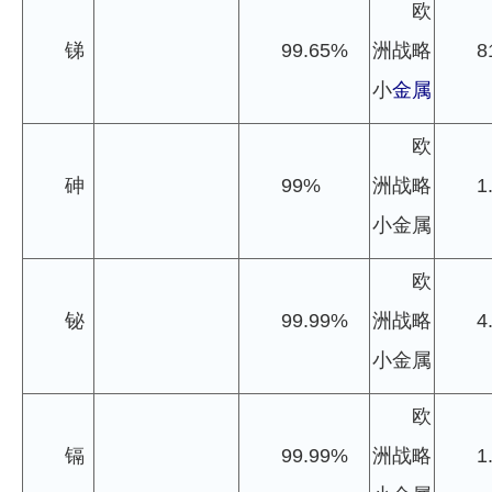
欧
企业文化
锑
99.65%
洲战略
8
《资源再生》杂志
小
金属
行情报价
欧
数字报
砷
99%
洲战略
1
小金属
欧
铋
99.99%
洲战略
4
小金属
欧
镉
99.99%
洲战略
1