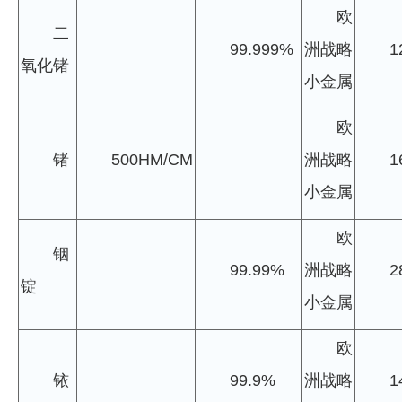
欧
二
99.999%
洲战略
1
氧化锗
小金属
欧
锗
500HM/CM
洲战略
1
小金属
欧
铟
99.99%
洲战略
2
锭
小金属
欧
铱
99.9%
洲战略
1