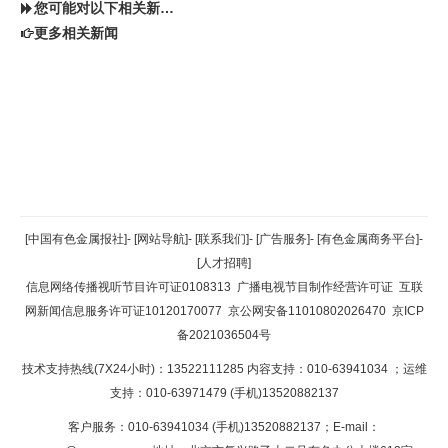
您可能对以下相关新闻同样感兴趣
更多相关新闻
返回顶部
[中国有色金属报社]
-
[网站导航]
-
[联系我们]
-
[广告服务]
-
[有色金属商务平台]
-
[人才招聘]
返回首页
信息网络传播视听节目许可证0108313
广播电视节目制作经营许可证
互联
网新闻信息服务许可证10120170077
京公网安备11010802026470
京ICP
备2021036504号
技术支持热线(7X24小时)：13522111285 内容支持：010-63941034
；运维
支持：010-63971479 (手机)13520882137
客户服务：010-63941034 (手机)13520882137；E-mail：