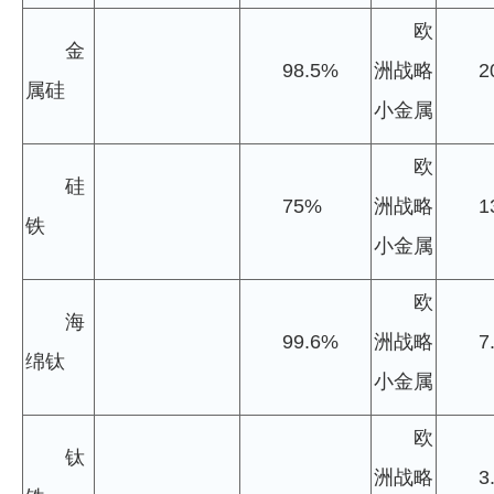
欧
金
98.5%
洲战略
2
属硅
小金属
欧
硅
75%
洲战略
1
铁
小金属
欧
海
99.6%
洲战略
7
绵钛
小金属
欧
钛
洲战略
3