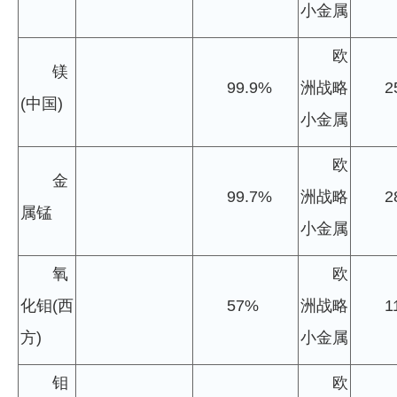
小金属
欧
镁
99.9%
洲战略
2
(中国)
小金属
欧
金
99.7%
洲战略
2
属锰
小金属
氧
欧
化钼(西
57%
洲战略
1
方)
小金属
钼
欧