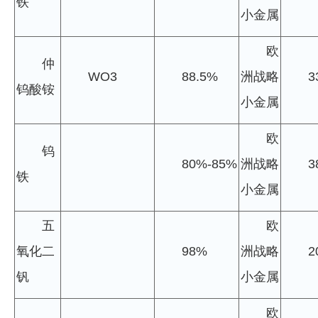
铁
小金属
欧
仲
WO3
88.5%
洲战略
3
钨酸铵
小金属
欧
钨
80%-85%
洲战略
3
铁
小金属
五
欧
氧化二
98%
洲战略
2
钒
小金属
欧