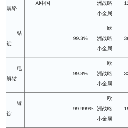
Al中国
洲战略
1
属铬
小金属
欧
钴
99.3%
洲战略
3
锭
小金属
欧
电
99.8%
洲战略
3
解钴
小金属
欧
镓
99.999%
洲战略
1
锭
小金属