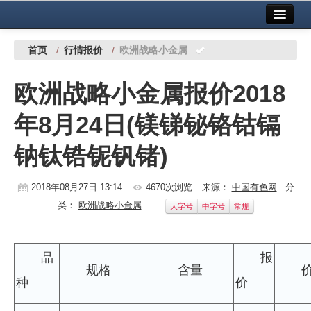
首页
中国有色金属报社主办
广告服务
首页
/
行情报价
/
欧洲战略小金属
要闻
欧洲战略小金属报价2018
铜镍铅锌
年8月24日(镁锑铋铬钴镉
铝
钠钛锆铌钒锗)
稀有稀土
有色市场
2018年08月27日 13:14
4670次浏览
来源：
中国有色网
分
类：
欧洲战略小金属
大字号
中字号
常规
科技
镁钛
品
报
规格
含量
地矿 建设
种
价
党建工作