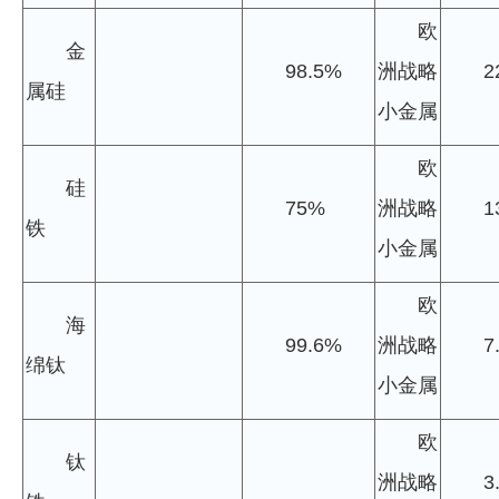
欧
金
98.5%
洲战略
2
属硅
小金属
欧
硅
75%
洲战略
1
铁
小金属
欧
海
99.6%
洲战略
7
绵钛
小金属
欧
钛
洲战略
3