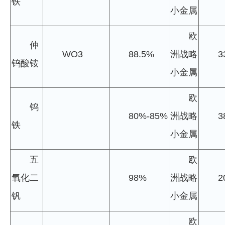
铁
小金属
欧
仲
WO3
88.5%
洲战略
3
钨酸铵
小金属
欧
钨
80%-85%
洲战略
3
铁
小金属
五
欧
氧化二
98%
洲战略
2
钒
小金属
欧