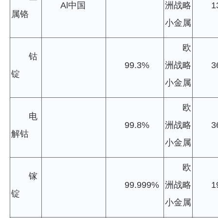
Al中国
洲战略
1
属铬
小金属
欧
钴
99.3%
洲战略
3
锭
小金属
欧
电
99.8%
洲战略
3
解钴
小金属
欧
镓
99.999%
洲战略
1
锭
小金属