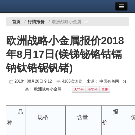
首页
中国有色金属报社主办
广告服务
首页
/
行情报价
/
欧洲战略小金属
要闻
欧洲战略小金属报价2018
铜镍铅锌
年8月17日(镁锑铋铬钴镉
铝
钠钛锆铌钒锗)
稀有稀土
有色市场
2018年08月20日 9:12
4165次浏览
来源：
中国有色网
分
类：
欧洲战略小金属
大字号
中字号
常规
科技
镁钛
品
报
规格
含量
地矿 建设
种
价
党建工作