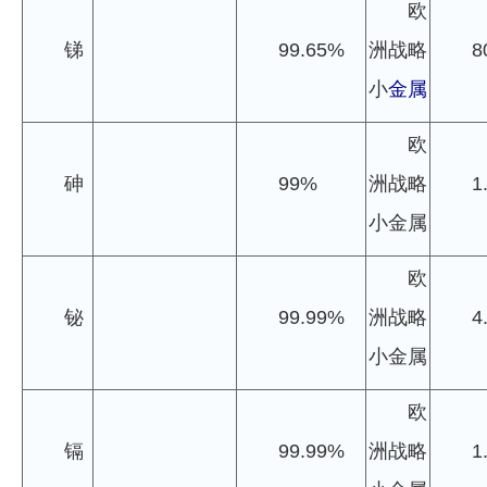
欧
企业文化
锑
99.65%
洲战略
8
《资源再生》杂志
小
金属
行情报价
欧
数字报
砷
99%
洲战略
1
小金属
欧
铋
99.99%
洲战略
4
小金属
欧
镉
99.99%
洲战略
1