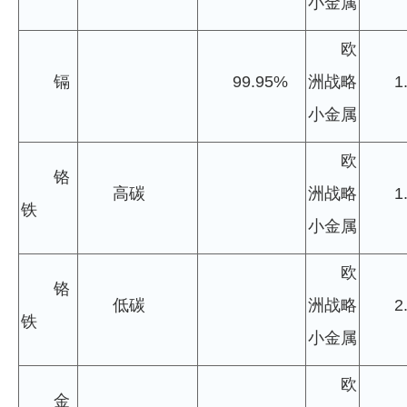
小金属
欧
镉
99.95%
洲战略
1
小金属
欧
铬
高碳
洲战略
1
铁
小金属
欧
铬
低碳
洲战略
2
铁
小金属
欧
金