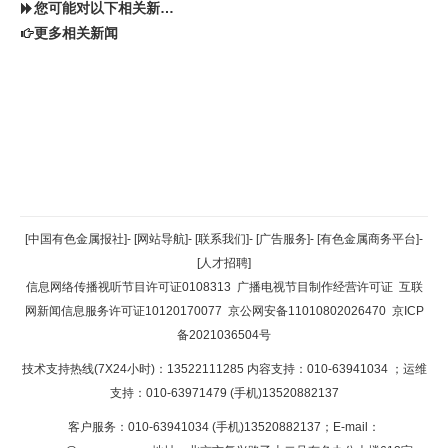
您可能对以下相关新闻同样感兴趣
更多相关新闻
返回顶部
[中国有色金属报社]
-
[网站导航]
-
[联系我们]
-
[广告服务]
-
[有色金属商务平台]
-
[人才招聘]
返回首页
信息网络传播视听节目许可证0108313
广播电视节目制作经营许可证
互联
网新闻信息服务许可证10120170077
京公网安备11010802026470
京ICP
备2021036504号
技术支持热线(7X24小时)：13522111285 内容支持：010-63941034
；运维
支持：010-63971479 (手机)13520882137
客户服务：010-63941034 (手机)13520882137；E-mail：