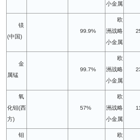
小金属
欧
镁
99.9%
洲战略
2
(中国)
小金属
欧
金
99.7%
洲战略
2
属锰
小金属
氧
欧
化钼(西
57%
洲战略
1
方)
小金属
钼
欧