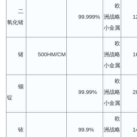
欧
二
99.999%
洲战略
1
氧化锗
小金属
欧
锗
500HM/CM
洲战略
1
小金属
欧
铟
99.99%
洲战略
2
锭
小金属
欧
铱
99.9%
洲战略
1