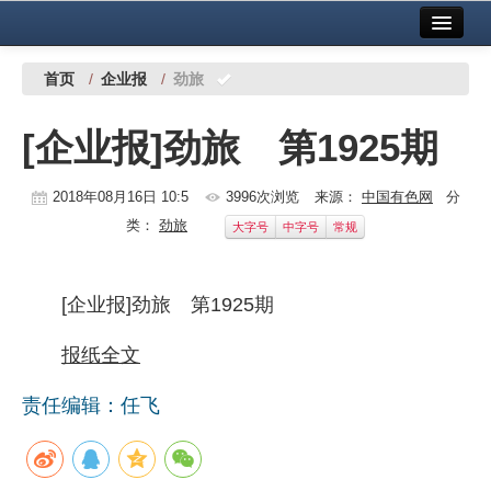
首页
中国有色金属报社主办
广告服务
首页
/
企业报
/
劲旅
要闻
[企业报]劲旅 第1925期
铜镍铅锌
2018年08月16日 10:5
3996次浏览
来源：
中国有色网
分
铝
类：
劲旅
大字号
中字号
常规
稀有稀土
有色市场
[企业报]劲旅 第1925期
科技
报纸全文
镁钛
责任编辑：任飞
地矿 建设
党建工作