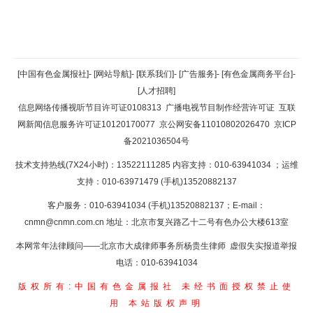
返回顶部
[中国有色金属报社]
-
[网站导航]
-
[联系我们]
-
[广告服务]
-
[有色金属商务平台]
-
[人才招聘]
返回首页
信息网络传播视听节目许可证0108313
广播电视节目制作经营许可证
互联
网新闻信息服务许可证10120170077
京公网安备11010802026470
京ICP
备2021036504号
技术支持热线(7X24小时)：13522111285 内容支持：010-63941034
；运维
支持：010-63971479 (手机)13520882137
客户服务：010-63941034 (手机)13520882137；E-mail：
cnmn@cnmn.com.cn
地址：北京市复兴路乙十二号有色办公大楼613室
本网常年法律顾问——北京市大成律师事务所杨贵生律师 虚假失实报道举报
电话：010-63941034
版权所有:中国有色金属报社
未经书面授权禁止使
用
本站版权声明