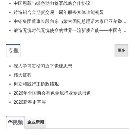
中国恩菲与绿色动力签署战略合作协议
铸造铝合金期货交易一周年服务实体功能初显
中铝集团董事长段向东与蒙古国副总理诺木泰巴亚尔举行会谈
锻造无愧时代无愧使命的世界一流新质产能——中国有色金属工业的战略应对与破局之道（二）
专题
更多
深入学习贯彻习近平党建思想
伟大征程
树立和践行正确政绩观
2026年全国两会有色金属行业专题报道
2026新春走基层
视频
企业新闻
专题新闻
人物专访