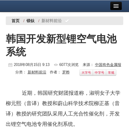
首页
中国有色金属报社主办
广告服务
首页
/
镁钛
/
新材料前沿
要闻
韩国开发新型锂空气电池
铜镍铅锌
系统
铝
稀有稀土
2018年08月15日 9:13
6077次浏览
来源：
中国有色金属报
分类：
新材料前沿
作者：
罗晔
大字号
中字号
常规
有色市场
科技
近期，韩国研究财团报道称，淑明女子大学
镁钛
柳元熙（音译）教授和蔚山科学技术院柳正基（音
地矿 建设
译）教授的研究团队采用人工光合性催化剂，开发
出锂空气电池专用催化剂系统。
党建工作