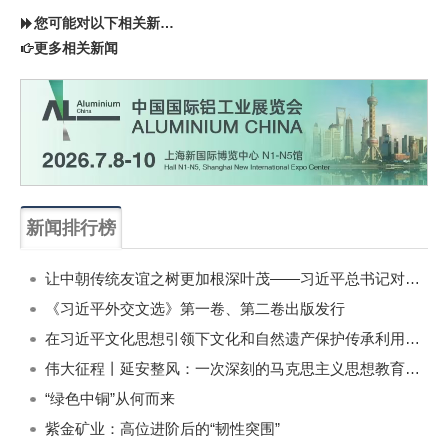
您可能对以下相关新闻同样感兴趣
更多相关新闻
新闻排行榜
一周
每月
让中朝传统友谊之树更加根深叶茂——习近平总书记对朝鲜进行国事访问纪实
《习近平外交文选》第一卷、第二卷出版发行
在习近平文化思想引领下文化和自然遗产保护传承利用工作开创新局面
伟大征程丨延安整风：一次深刻的马克思主义思想教育运动
“绿色中铜”从何而来
紫金矿业：高位进阶后的“韧性突围”