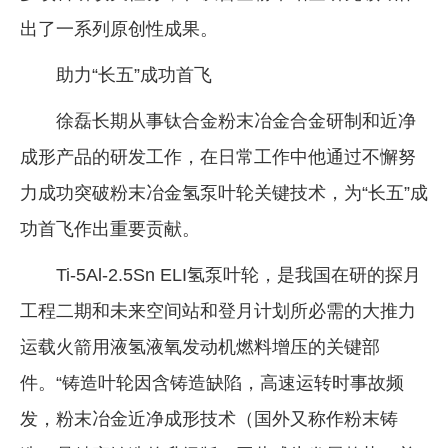
出了一系列原创性成果。
企业文化
《资源再生》杂志
助力“长五”成功首飞
行情报价
徐磊长期从事钛合金粉末冶金合金研制和近净
数字报
成形产品的研发工作，在日常工作中他通过不懈努
力成功突破粉末冶金氢泵叶轮关键技术，为“长五”成
功首飞作出重要贡献。
Ti-5Al-2.5Sn ELI氢泵叶轮，是我国在研的探月
工程二期和未来空间站和登月计划所必需的大推力
运载火箭用液氢液氧发动机燃料增压的关键部
件。“铸造叶轮因含铸造缺陷，高速运转时事故频
发，粉末冶金近净成形技术（国外又称作粉末铸