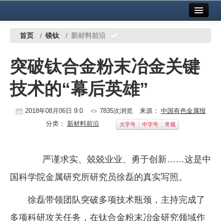
首页
中国有色金属报社主办
广告服务
首页
/
镁钛
/
新材料前沿
要闻
突破钛合金粉末冶金关键
铜镍铅锌
技术的“幕后英雄”
铝
稀有稀土
2018年08月06日 9:0
7835次浏览
来源：
中国有色金属报
分类：
新材料前沿
大字号
中字号
常规
有色市场
科技
严谨求实、兢兢业业、勇于创新……这是中
镁钛
国科学院金属研究所研究员徐磊的真实写照。
地矿 建设
徐磊带领团队突破多项技术瓶颈，主持完成了
党建工作
多项科研攻关任务，在钛合金粉末冶金研究领域作