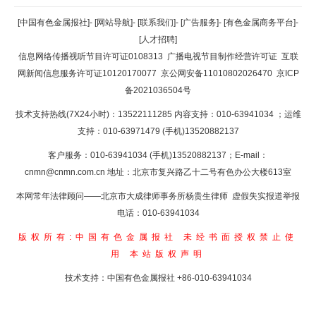
返回顶部
[中国有色金属报社]
-
[网站导航]
-
[联系我们]
-
[广告服务]
-
[有色金属商务平台]
-
[人才招聘]
返回首页
信息网络传播视听节目许可证0108313
广播电视节目制作经营许可证
互联
网新闻信息服务许可证10120170077
京公网安备11010802026470
京ICP
备2021036504号
技术支持热线(7X24小时)：13522111285 内容支持：010-63941034
；运维
支持：010-63971479 (手机)13520882137
客户服务：010-63941034 (手机)13520882137；E-mail：
cnmn@cnmn.com.cn
地址：北京市复兴路乙十二号有色办公大楼613室
本网常年法律顾问——北京市大成律师事务所杨贵生律师 虚假失实报道举报
电话：010-63941034
版权所有:中国有色金属报社
未经书面授权禁止使
用
本站版权声明
技术支持：中国有色金属报社
+86-010-63941034