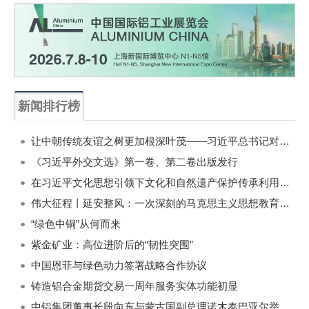
新闻排行榜
一周
每月
让中朝传统友谊之树更加根深叶茂——习近平总书记对朝鲜进行国事访问纪实
《习近平外交文选》第一卷、第二卷出版发行
在习近平文化思想引领下文化和自然遗产保护传承利用工作开创新局面
伟大征程丨延安整风：一次深刻的马克思主义思想教育运动
“绿色中铜”从何而来
紫金矿业：高位进阶后的“韧性突围”
中国恩菲与绿色动力签署战略合作协议
铸造铝合金期货交易一周年服务实体功能初显
中铝集团董事长段向东与蒙古国副总理诺木泰巴亚尔举行会谈