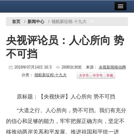
首页
中国有色金属报社主办
广告服务
首页
/
新闻中心
/
领航新征程-十九大
要闻
央视评论员：人心所向 势
铜镍铅锌
不可挡
铝
稀有稀土
2018年07月14日 16:3
2690次浏览
来源：
央视新闻移动网
分类：
领航新征程-十九大
大字号
中字号
常规
有色市场
科技
原标题：【央视快评】人心所向 势不可挡
镁钛
“大道之行、人心所向，势不可挡。我们有充分
地矿 建设
的信心和足够的能力，牢牢把握正确方向，坚定不
党建工作
移推动两岸关系和平发展、推进祖国和平统一进