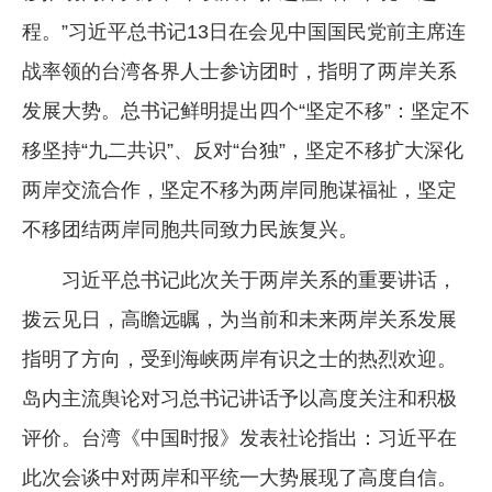
程。”习近平总书记13日在会见中国国民党前主席连
企业文化
战率领的台湾各界人士参访团时，指明了两岸关系
《资源再生》杂志
发展大势。总书记鲜明提出四个“坚定不移”：坚定不
行情报价
移坚持“九二共识”、反对“台独”，坚定不移扩大深化
数字报
两岸交流合作，坚定不移为两岸同胞谋福祉，坚定
不移团结两岸同胞共同致力民族复兴。
习近平总书记此次关于两岸关系的重要讲话，
拨云见日，高瞻远瞩，为当前和未来两岸关系发展
指明了方向，受到海峡两岸有识之士的热烈欢迎。
岛内主流舆论对习总书记讲话予以高度关注和积极
评价。台湾《中国时报》发表社论指出：习近平在
此次会谈中对两岸和平统一大势展现了高度自信。