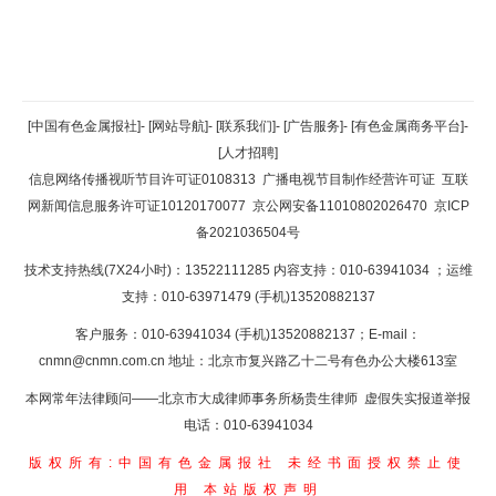
返回顶部
[中国有色金属报社]
-
[网站导航]
-
[联系我们]
-
[广告服务]
-
[有色金属商务平台]
-
[人才招聘]
返回首页
信息网络传播视听节目许可证0108313
广播电视节目制作经营许可证
互联
网新闻信息服务许可证10120170077
京公网安备11010802026470
京ICP
备2021036504号
技术支持热线(7X24小时)：13522111285 内容支持：010-63941034
；运维
支持：010-63971479 (手机)13520882137
客户服务：010-63941034 (手机)13520882137；E-mail：
cnmn@cnmn.com.cn
地址：北京市复兴路乙十二号有色办公大楼613室
本网常年法律顾问——北京市大成律师事务所杨贵生律师 虚假失实报道举报
电话：010-63941034
版权所有:中国有色金属报社
未经书面授权禁止使
用
本站版权声明