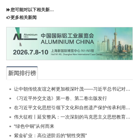
您可能对以下相关新闻同样感兴趣
更多相关新闻
新闻排行榜
一周
每月
让中朝传统友谊之树更加根深叶茂——习近平总书记对朝鲜进行国事访问纪实
《习近平外交文选》第一卷、第二卷出版发行
在习近平文化思想引领下文化和自然遗产保护传承利用工作开创新局面
伟大征程丨延安整风：一次深刻的马克思主义思想教育运动
“绿色中铜”从何而来
紫金矿业：高位进阶后的“韧性突围”