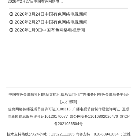
2026年2月27日中国有色网络电视新闻
2026年3月24日中国有色网络电视新闻
2026年2月27日中国有色网络电视新闻
2026年1月9日中国有色网络电视新闻
返回顶部
[中国有色金属报社]
-
[网站导航]
-
[联系我们]
-
[广告服务]
-
[有色金属商务平台]
-
[人才招聘]
返回首页
信息网络传播视听节目许可证0108313
广播电视节目制作经营许可证
互联
网新闻信息服务许可证10120170077
京公网安备11010802026470
京ICP
备2021036504号
技术支持热线(7X24小时)：13522111285 内容支持：010-63941034
；运维