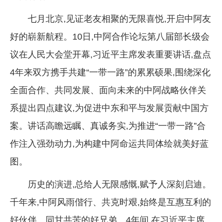
企业文化
七月北京,见证老友相聚的无限喜悦,开启中阿友
《资源再生》杂志
好的崭新航程。10日,中阿合作论坛第八届部长级会
议在人民大会堂开幕,习近平主席发表重要讲话,盘点
行情报价
4年来双方携手共建“一带一路”的累累硕果,围绕深化
数字报
全面合作、共同发展、面向未来的中阿战略伙伴关
系提出四点建议,为促进中东和平与发展贡献中国方
案。讲话高瞻远瞩、真诚务实,为推进“一带一路”合
作注入强劲动力,为构建中阿命运共同体绘就美好蓝
图。
历史的演进,总给人无限感慨,赋予人深刻启迪。
千年来,中阿风雨偕行、共克时艰,始终是互惠互利的
好伙伴、同甘共苦的好兄弟。4年间,在习近平主席