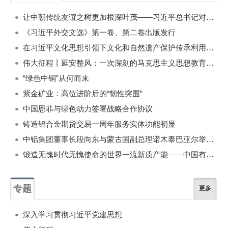
一周
每月
让中朝传统友谊之树更加根深叶茂——习近平总书记对朝鲜进行国事访问纪实
《习近平外交文选》第一卷、第二卷出版发行
在习近平文化思想引领下文化和自然遗产保护传承利用工作开创新局面
伟大征程丨延安整风：一次深刻的马克思主义思想教育运动
“绿色中铜”从何而来
紫金矿业：高位进阶后的“韧性突围”
中国恩菲与绿色动力签署战略合作协议
铸造铝合金期货交易一周年服务实体功能初显
中铝集团董事长段向东与蒙古国副总理诺木泰巴亚尔举行会谈
锻造无愧时代无愧使命的世界一流新质产能——中国有色金属工业的战略应对与破局之道（二）
专题
更多
深入学习贯彻习近平党建思想