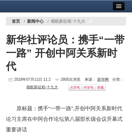
首页
中国有色金属报社主办
广告服务
首页
/
新闻中心
/
领航新征程-十九大
要闻
新华社评论员：携手“一带
铜镍铅锌
一路” 开创中阿关系新时
铝
代
稀有稀土
有色市场
2018年07月11日 11:2
2805次浏览
来源：
新华网
分类：
领航新征程-十九大
大字号
中字号
常规
科技
镁钛
原标题：携手“一带一路”,开创中阿关系新时代
地矿 建设
论习主席在中阿合作论坛第八届部长级会议开幕式
党建工作
重要讲话