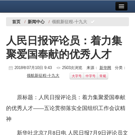
首页
中国有色金属报社主办
广告服务
首页
/
新闻中心
/
领航新征程-十九大
要闻
人民日报评论员：着力集
铜镍铅锌
聚爱国奉献的优秀人才
铝
稀有稀土
2018年07月10日 9:43
2503次浏览
来源：
新华网
分类：
领航新征程-十九大
大字号
中字号
常规
有色市场
科技
原标题：人民日报评论员：着力集聚爱国奉献
镁钛
的优秀人才——五论贯彻落实全国组织工作会议精
地矿 建设
神
党建工作
新华社北京7月8日电 人民日报7月9日评论员文