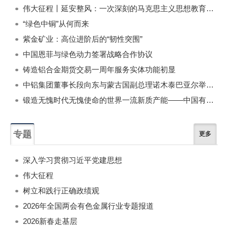
伟大征程丨延安整风：一次深刻的马克思主义思想教育运动
“绿色中铜”从何而来
紫金矿业：高位进阶后的“韧性突围”
中国恩菲与绿色动力签署战略合作协议
铸造铝合金期货交易一周年服务实体功能初显
中铝集团董事长段向东与蒙古国副总理诺木泰巴亚尔举行会谈
锻造无愧时代无愧使命的世界一流新质产能——中国有色金属工业的战略应对与破局之道（二）
专题
更多
深入学习贯彻习近平党建思想
伟大征程
树立和践行正确政绩观
2026年全国两会有色金属行业专题报道
2026新春走基层