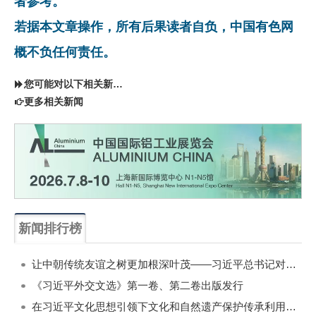
者参考。
若据本文章操作，所有后果读者自负，中国有色网
概不负任何责任。
您可能对以下相关新闻同样感兴趣
更多相关新闻
新闻排行榜
一周
每月
让中朝传统友谊之树更加根深叶茂——习近平总书记对朝鲜进行国事访问纪实
《习近平外交文选》第一卷、第二卷出版发行
在习近平文化思想引领下文化和自然遗产保护传承利用工作开创新局面