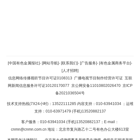
返回顶部
[中国有色金属报社]
-
[网站导航]
-
[联系我们]
-
[广告服务]
-
[有色金属商务平台]
-
[人才招聘]
返回首页
信息网络传播视听节目许可证0108313
广播电视节目制作经营许可证
互联
网新闻信息服务许可证10120170077
京公网安备11010802026470
京ICP
备2021036504号
技术支持热线(7X24小时)：13522111285 内容支持：010-63941034
；运维
支持：010-63971479 (手机)13520882137
客户服务：010-63941034 (手机)13520882137；E-mail：
cnmn@cnmn.com.cn
地址：北京市复兴路乙十二号有色办公大楼613室
本网常年法律顾问——北京市大成律师事务所杨贵生律师 虚假失实报道举报