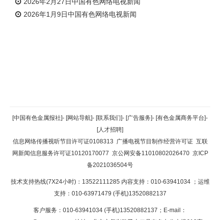
2026年2月27日中国有色网络电视新闻
2026年1月9日中国有色网络电视新闻
返回顶部
[中国有色金属报社]
-
[网站导航]
-
[联系我们]
-
[广告服务]
-
[有色金属商务平台]
-
[人才招聘]
返回首页
信息网络传播视听节目许可证0108313
广播电视节目制作经营许可证
互联
网新闻信息服务许可证10120170077
京公网安备11010802026470
京ICP
备2021036504号
技术支持热线(7X24小时)：13522111285 内容支持：010-63941034
；运维
支持：010-63971479 (手机)13520882137
客户服务：010-63941034 (手机)13520882137；E-mail：