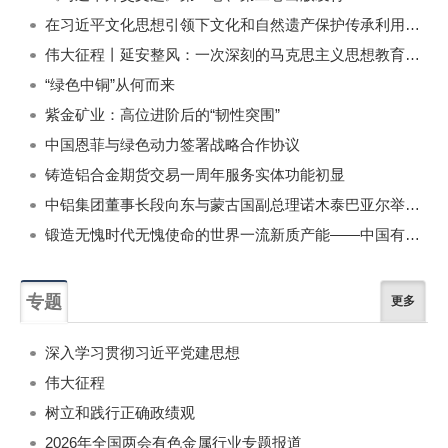
在习近平文化思想引领下文化和自然遗产保护传承利用工作开创新局面
伟大征程丨延安整风：一次深刻的马克思主义思想教育运动
“绿色中铜”从何而来
紫金矿业：高位进阶后的“韧性突围”
中国恩菲与绿色动力签署战略合作协议
铸造铝合金期货交易一周年服务实体功能初显
中铝集团董事长段向东与蒙古国副总理诺木泰巴亚尔举行会谈
锻造无愧时代无愧使命的世界一流新质产能——中国有色金属工业的战略应对与破局之道（二）
专题
更多
深入学习贯彻习近平党建思想
伟大征程
树立和践行正确政绩观
2026年全国两会有色金属行业专题报道