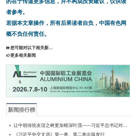
的在于传递更多信息，并不构成投资建议，仅供读
者参考。
若据本文章操作，所有后果读者自负，中国有色网
概不负任何责任。
您可能对以下相关新闻同样感兴趣
更多相关新闻
新闻排行榜
一周
每月
让中朝传统友谊之树更加根深叶茂——习近平总书记对朝鲜进行国事访问纪实
《习近平外交文选》第一卷、第二卷出版发行