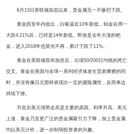
企业文化
6月13日美联储加息以来，贵金属无一不惨烈下跌。
《资源再生》杂志
黄金跌至年内低位，白银逼近10年新低，铂金在周一
行情报价
大跌4.21%后，已经是14年新低。即使是去年大涨的钯
数字报
金，进入2018年也荣光不再，累计下跌了11%。
黄金在美联储宣布加息后，出现50/200日均线的死亡
交叉。黄金在美国与全球一系列经济体发生贸易摩擦的同
时，并没有像日元那样表现出一定的避险属性，反而单边
持续下挫。
升息后美元强势走高是主要的原因。利率升高、美元
上涨，黄金乃至更广泛的贵金属吸引力下降，加上贵金属
均以美元计价，进一步削弱投资者的兴趣。