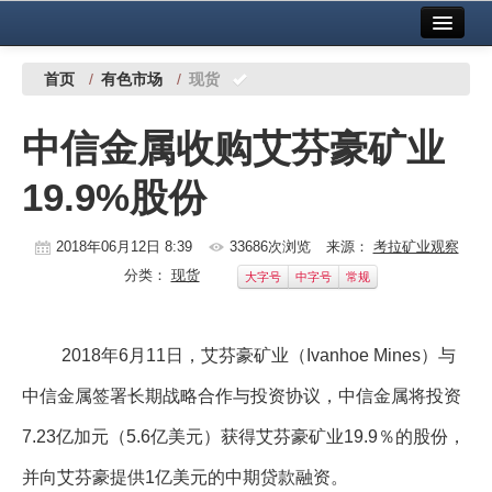
首页
中国有色金属报社主办
广告服务
首页
/
有色市场
/
现货
要闻
中信金属收购艾芬豪矿业
铜镍铅锌
19.9%股份
铝
稀有稀土
2018年06月12日 8:39
33686次浏览
来源：
考拉矿业观察
分类：
现货
大字号
中字号
常规
有色市场
科技
2018年6月11日，艾芬豪矿业（Ivanhoe Mines）与
镁钛
中信金属签署长期战略合作与投资协议，中信金属将投资
地矿 建设
7.23亿加元（5.6亿美元）获得艾芬豪矿业19.9％的股份，
党建工作
并向艾芬豪提供1亿美元的中期贷款融资。