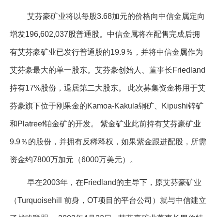
企业文化
艾芬豪矿业将以每股3.68加元的价格向中信金属定向
《资源再生》杂志
增发196,602,037股普通股。中信金属将在配售完成后拥
有艾芬豪矿业已发行普通股的19.9％，并将中信金属作为
行情报价
艾芬豪最大的单一股东。艾芬豪创始人、董事长Friedland
数字报
持有17%股份，退居第二大股东。 此次募集资金将用于艾
芬豪旗下位于刚果金的Kamoa-Kakula铜矿、Kipushi锌矿
和Platreef铂金矿的开发。 紫金矿业此前持有艾芬豪矿业
9.9％的股份，并拥有反稀释权，如果紫金跟进配股，所需
资金约7800万加元（6000万美元）。
早在2003年，在Friedland的主导下，原艾芬豪矿业
（Turquoisehill 前身，OT项目的平台公司）就与中信建立