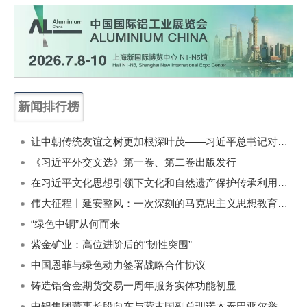
新闻排行榜
一周
每月
让中朝传统友谊之树更加根深叶茂——习近平总书记对朝鲜进行国事访问纪实
《习近平外交文选》第一卷、第二卷出版发行
在习近平文化思想引领下文化和自然遗产保护传承利用工作开创新局面
伟大征程丨延安整风：一次深刻的马克思主义思想教育运动
“绿色中铜”从何而来
紫金矿业：高位进阶后的“韧性突围”
中国恩菲与绿色动力签署战略合作协议
铸造铝合金期货交易一周年服务实体功能初显
中铝集团董事长段向东与蒙古国副总理诺木泰巴亚尔举行会谈