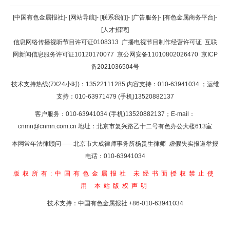
返回顶部
[中国有色金属报社]
-
[网站导航]
-
[联系我们]
-
[广告服务]
-
[有色金属商务平台]
-
[人才招聘]
返回首页
信息网络传播视听节目许可证0108313
广播电视节目制作经营许可证
互联
网新闻信息服务许可证10120170077
京公网安备11010802026470
京ICP
备2021036504号
技术支持热线(7X24小时)：13522111285 内容支持：010-63941034
；运维
支持：010-63971479 (手机)13520882137
客户服务：010-63941034 (手机)13520882137；E-mail：
cnmn@cnmn.com.cn
地址：北京市复兴路乙十二号有色办公大楼613室
本网常年法律顾问——北京市大成律师事务所杨贵生律师 虚假失实报道举报
电话：010-63941034
版权所有:中国有色金属报社
未经书面授权禁止使
用
本站版权声明
技术支持：中国有色金属报社
+86-010-63941034