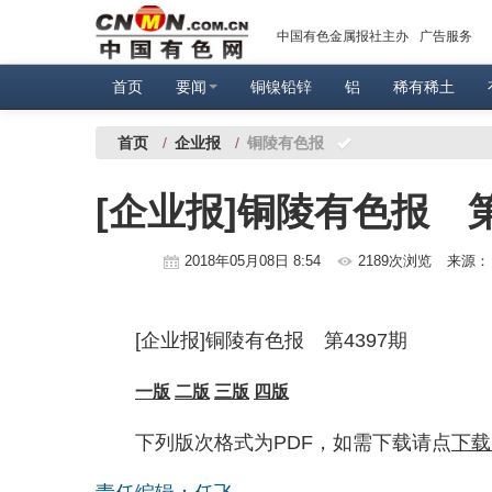
中国有色金属报社主办
广告服务
首页
要闻
铜镍铅锌
铝
稀有稀土
首页
/
企业报
/
铜陵有色报
[企业报]铜陵有色报 第
2018年05月08日 8:54
2189次浏览
来源
[企业报]铜陵有色报 第4397期
一版
二版
三版
四版
下列版次格式为PDF，如需下载请点
下载