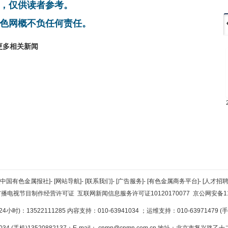
，仅供读者参考。
色网概不负任何责任。
更多相关新闻
[中国有色金属报社]
-
[网站导航]
-
[联系我们]
-
[广告服务]
-
[有色金属商务平台]
-
[人才招聘
广播电视节目制作经营许可证
互联网新闻信息服务许可证10120170077
京公网安备110
小时)：13522111285 内容支持：010-63941034
；运维支持：010-63971479 (手机
34 (手机)13520882137；E-mail：
cnmn@cnmn.com.cn
地址：北京市复兴路乙十二