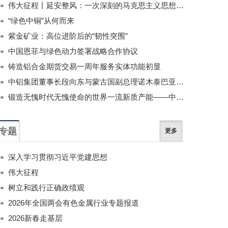
伟大征程丨延安整风：一次深刻的马克思主义思想教育运动
“绿色中铜”从何而来
紫金矿业：高位进阶后的“韧性突围”
中国恩菲与绿色动力签署战略合作协议
铸造铝合金期货交易一周年服务实体功能初显
中铝集团董事长段向东与蒙古国副总理诺木泰巴亚尔举行会谈
锻造无愧时代无愧使命的世界一流新质产能——中国有色金属工业的战略应对与破局之道（二）
专题
更多
深入学习贯彻习近平党建思想
伟大征程
树立和践行正确政绩观
2026年全国两会有色金属行业专题报道
2026新春走基层