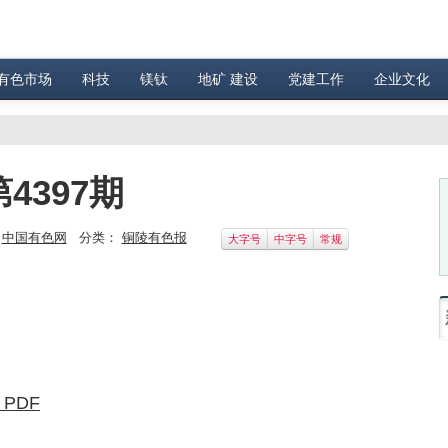
有色市场
科技
镁钛
地矿 建设
党建工作
企业文化
4397期
：
中国有色网
分类：
铜陵有色报
大字号
中字号
常规
 PDF