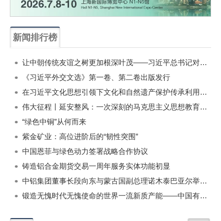
新闻排行榜
一周
每月
让中朝传统友谊之树更加根深叶茂——习近平总书记对朝鲜进行国事访问纪实
《习近平外交文选》第一卷、第二卷出版发行
在习近平文化思想引领下文化和自然遗产保护传承利用工作开创新局面
伟大征程丨延安整风：一次深刻的马克思主义思想教育运动
“绿色中铜”从何而来
紫金矿业：高位进阶后的“韧性突围”
中国恩菲与绿色动力签署战略合作协议
铸造铝合金期货交易一周年服务实体功能初显
中铝集团董事长段向东与蒙古国副总理诺木泰巴亚尔举行会谈
锻造无愧时代无愧使命的世界一流新质产能——中国有色金属工业的战略应对与破局之道（二）