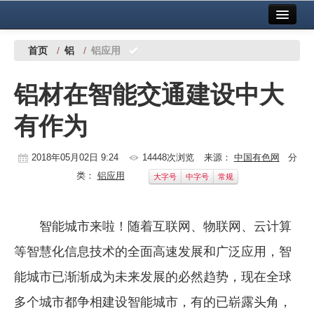
首页
中国有色金属报社主办
广告服务
首页
/
铝
/
铝应用
要闻
铝材在智能交通建设中大
铜镍铅锌
有作为
铝
稀有稀土
2018年05月02日 9:24
14448次浏览
来源：
中国有色网
分
类：
铝应用
大字号
中字号
常规
有色市场
科技
智能城市来啦！随着互联网、物联网、云计算
镁钛
等智慧化信息技术的全面高速发展和广泛应用，智
地矿 建设
能城市已渐渐成为未来发展的必然趋势，现在全球
多个城市都争相建设智能城市，有的已崭露头角，
党建工作