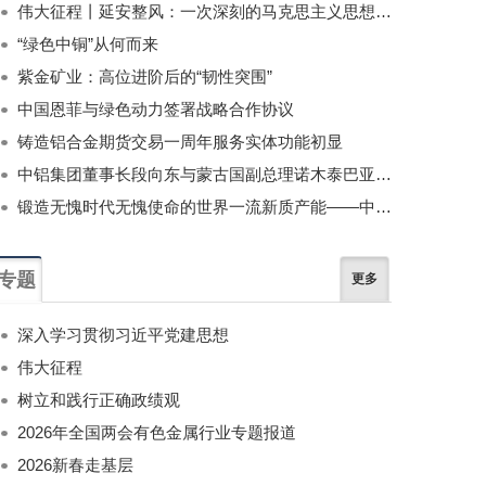
伟大征程丨延安整风：一次深刻的马克思主义思想教育运动
“绿色中铜”从何而来
紫金矿业：高位进阶后的“韧性突围”
中国恩菲与绿色动力签署战略合作协议
铸造铝合金期货交易一周年服务实体功能初显
中铝集团董事长段向东与蒙古国副总理诺木泰巴亚尔举行会谈
锻造无愧时代无愧使命的世界一流新质产能——中国有色金属工业的战略应对与破局之道（二）
专题
更多
深入学习贯彻习近平党建思想
伟大征程
树立和践行正确政绩观
2026年全国两会有色金属行业专题报道
2026新春走基层