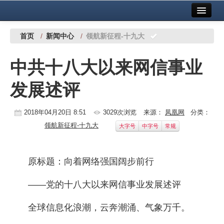
首页
中国有色金属报社主办
广告服务
首页
/
新闻中心
/
领航新征程-十九大
要闻
中共十八大以来网信事业
铜镍铅锌
发展述评
铝
稀有稀土
2018年04月20日 8:51
3029次浏览
来源：
凤凰网
分类：
领航新征程-十九大
大字号
中字号
常规
有色市场
科技
原标题：向着网络强国阔步前行
镁钛
——党的十八大以来网信事业发展述评
地矿 建设
全球信息化浪潮，云奔潮涌、气象万千。
党建工作