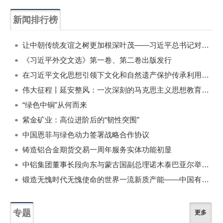
新闻排行榜
一周
每月
让中朝传统友谊之树更加根深叶茂——习近平总书记对朝鲜进行国事访问纪实
《习近平外交文选》第一卷、第二卷出版发行
在习近平文化思想引领下文化和自然遗产保护传承利用工作开创新局面
伟大征程丨延安整风：一次深刻的马克思主义思想教育运动
“绿色中铜”从何而来
紫金矿业：高位进阶后的“韧性突围”
中国恩菲与绿色动力签署战略合作协议
铸造铝合金期货交易一周年服务实体功能初显
中铝集团董事长段向东与蒙古国副总理诺木泰巴亚尔举行会谈
锻造无愧时代无愧使命的世界一流新质产能——中国有色金属工业的战略应对与破局之道（二）
专题
更多