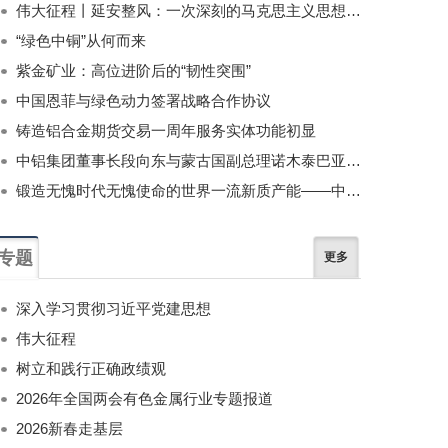
伟大征程丨延安整风：一次深刻的马克思主义思想教育运动
“绿色中铜”从何而来
紫金矿业：高位进阶后的“韧性突围”
中国恩菲与绿色动力签署战略合作协议
铸造铝合金期货交易一周年服务实体功能初显
中铝集团董事长段向东与蒙古国副总理诺木泰巴亚尔举行会谈
锻造无愧时代无愧使命的世界一流新质产能——中国有色金属工业的战略应对与破局之道（二）
专题
更多
深入学习贯彻习近平党建思想
伟大征程
树立和践行正确政绩观
2026年全国两会有色金属行业专题报道
2026新春走基层