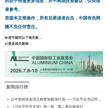
的在于传递更多信息，并不构成投资建议，仅供读
者参考。
若据本文章操作，所有后果读者自负，中国有色网
概不负任何责任。
您可能对以下相关新闻同样感兴趣
更多相关新闻
新闻排行榜
一周
每月
让中朝传统友谊之树更加根深叶茂——习近平总书记对朝鲜进行国事访问纪实
《习近平外交文选》第一卷、第二卷出版发行