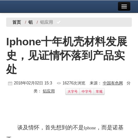
首页
中国有色金属报社主办
广告服务
首页
/
铝
/
铝应用
要闻
Iphone十年机壳材料发展
铜镍铅锌
史，见证情怀落到产品实
铝
处
稀有稀土
有色市场
2018年02月02日 15:3
16276次浏览
来源：
中国有色网
分
类：
铝应用
大字号
中字号
常规
科技
镁钛
地矿 建设
谈及情怀，首先想到的不是
，而是诺基
Iphone
党建工作