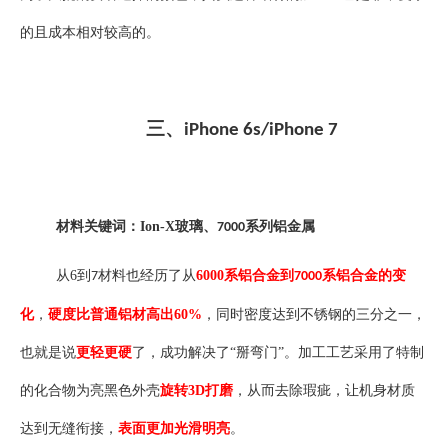
的且成本相对较高的。
三、
iPhone 6s/iPhone 7
材料关键词：
Ion-X
玻璃、
系列铝金属
7000
从
6
到
材料也经历了从
6000
系铝合金到
系铝合金的变
7
7000
化
，
硬度比普通铝材高出
60%
，同时密度达到不锈钢的三分之一，
也就是说
更轻更硬
了，成功解决了
“掰弯门”。加工工艺采用了特制
的化合物为亮黑色外壳
旋转
3D
打磨
，从而去除瑕疵，让机身材质
达到无缝衔接，
表面更加光滑明亮
。