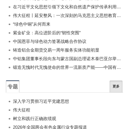
在习近平文化思想引领下文化和自然遗产保护传承利用工作开创新局面
伟大征程丨延安整风：一次深刻的马克思主义思想教育运动
“绿色中铜”从何而来
紫金矿业：高位进阶后的“韧性突围”
中国恩菲与绿色动力签署战略合作协议
铸造铝合金期货交易一周年服务实体功能初显
中铝集团董事长段向东与蒙古国副总理诺木泰巴亚尔举行会谈
锻造无愧时代无愧使命的世界一流新质产能——中国有色金属工业的战略应对与破局之道（二）
专题
更多
深入学习贯彻习近平党建思想
伟大征程
树立和践行正确政绩观
2026年全国两会有色金属行业专题报道