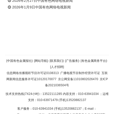
2026年2月27日中国有色网络电视新闻
2026年1月9日中国有色网络电视新闻
返回顶部
[中国有色金属报社]
-
[网站导航]
-
[联系我们]
-
[广告服务]
-
[有色金属商务平台]
-
[人才招聘]
返回首页
信息网络传播视听节目许可证0108313
广播电视节目制作经营许可证
互联
网新闻信息服务许可证10120170077
京公网安备11010802026470
京ICP
备2021036504号
技术支持热线(7X24小时)：13522111285 内容支持：010-63941034
；运维
支持：010-63971479 (手机)13520882137
客户服务：010-63941034 (手机)13520882137；E-mail：