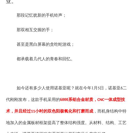
亚。
企业文化
那段记忆犹新的手机铃声；
《资源再生》杂志
那双相互交握的手；
行情报价
甚至是黑白屏幕的贪吃蛇游戏；
数字报
都承载着几代人的青春和回忆。
如今还有多少人使用诺基亚呢？就在今年
1
月
日，诺基亚
二
5
6
代刚刚发布，这款手机采用的
6000
系铝合金材质，
一体成型技
CNC
术，并且经过
小时的双色阳极氧化和打磨而成
，而机身结构中特
11
地加入的金属板材框架提高了整体结构强度。从材料、结构、工艺