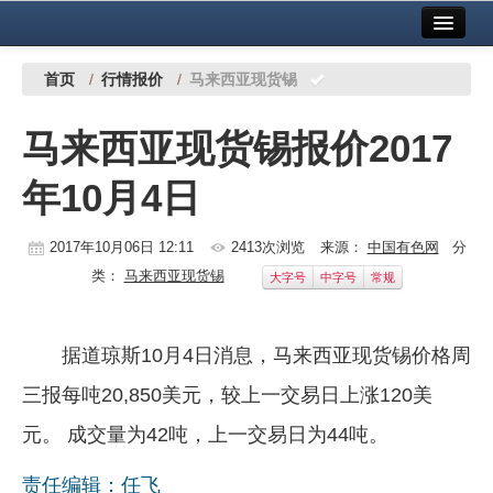
首页
中国有色金属报社主办
广告服务
首页
/
行情报价
/
马来西亚现货锡
要闻
马来西亚现货锡报价2017
铜镍铅锌
年10月4日
铝
稀有稀土
2017年10月06日 12:11
2413次浏览
来源：
中国有色网
分
类：
马来西亚现货锡
大字号
中字号
常规
有色市场
科技
据道琼斯10月4日消息，马来西亚现货锡价格周
镁钛
三报每吨20,850美元，较上一交易日上涨120美
地矿 建设
元。 成交量为42吨，上一交易日为44吨。
党建工作
责任编辑：任飞