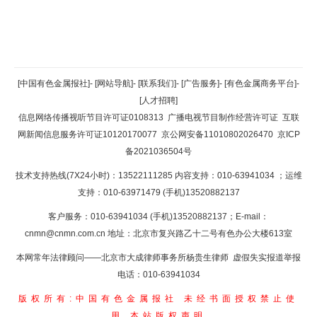
返回顶部
[中国有色金属报社]
-
[网站导航]
-
[联系我们]
-
[广告服务]
-
[有色金属商务平台]
-
[人才招聘]
返回首页
信息网络传播视听节目许可证0108313
广播电视节目制作经营许可证
互联
网新闻信息服务许可证10120170077
京公网安备11010802026470
京ICP
备2021036504号
技术支持热线(7X24小时)：13522111285 内容支持：010-63941034
；运维
支持：010-63971479 (手机)13520882137
客户服务：010-63941034 (手机)13520882137；E-mail：
cnmn@cnmn.com.cn
地址：北京市复兴路乙十二号有色办公大楼613室
本网常年法律顾问——北京市大成律师事务所杨贵生律师 虚假失实报道举报
电话：010-63941034
版权所有:中国有色金属报社
未经书面授权禁止使
用
本站版权声明