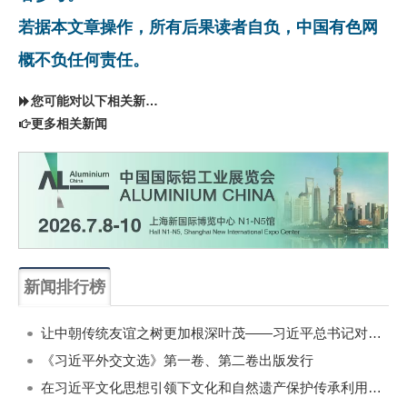
若据本文章操作，所有后果读者自负，中国有色网
概不负任何责任。
您可能对以下相关新闻同样感兴趣
更多相关新闻
新闻排行榜
一周
每月
让中朝传统友谊之树更加根深叶茂——习近平总书记对朝鲜进行国事访问纪实
《习近平外交文选》第一卷、第二卷出版发行
在习近平文化思想引领下文化和自然遗产保护传承利用工作开创新局面