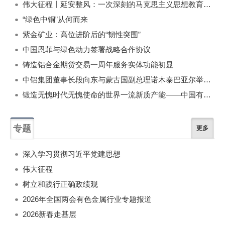
伟大征程丨延安整风：一次深刻的马克思主义思想教育运动
“绿色中铜”从何而来
紫金矿业：高位进阶后的“韧性突围”
中国恩菲与绿色动力签署战略合作协议
铸造铝合金期货交易一周年服务实体功能初显
中铝集团董事长段向东与蒙古国副总理诺木泰巴亚尔举行会谈
锻造无愧时代无愧使命的世界一流新质产能——中国有色金属工业的战略应对与破局之道（二）
专题
更多
深入学习贯彻习近平党建思想
伟大征程
树立和践行正确政绩观
2026年全国两会有色金属行业专题报道
2026新春走基层