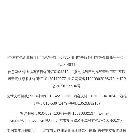
返回顶部
[中国有色金属报社]
-
[网站导航]
-
[联系我们]
-
[广告服务]
-
[有色金属商务平台]
-
[人才招聘]
返回首页
信息网络传播视听节目许可证0108313
广播电视节目制作经营许可证
互联
网新闻信息服务许可证10120170077
京公网安备11010802026470
京ICP
备2021036504号
技术支持热线(7X24小时)：13522111285 内容支持：010-63941034
；运维
支持：010-63971479 (手机)13520882137
客户服务：010-63941034 (手机)13520882137；E-mail：
cnmn@cnmn.com.cn
地址：北京市复兴路乙十二号有色办公大楼613室
本网常年法律顾问——北京市大成律师事务所杨贵生律师 虚假失实报道举报