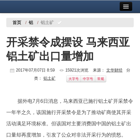
首页
中国有色金属报社主办
广告服务
首页
/
铝
/
铝土矿
要闻
开采禁令成摆设 马来西亚
铜镍铅锌
铝土矿出口量增加
铝
稀有稀土
2017年07月07日 8:59
15921次浏览
来源：
文华财经
分
类：
铝土矿
大字号
中字号
常规
有色市场
科技
据外电7月6日消息，马来西亚已施行铝土矿开采禁令
镁钛
一年半之久，该国施行开采禁令是为了推动矿商使其开采
地矿 建设
活动满足环境标准。但该国对主要消费国中国的铝土矿出
口量却再度增加，引发了公众对非法开采行为的愤怒。
党建工作