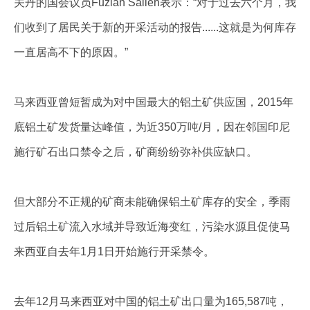
关丹的国会议员Fuziah Salleh表示：“对于过去六个月，我
们收到了居民关于新的开采活动的报告......这就是为何库存
一直居高不下的原因。”
马来西亚曾短暂成为对中国最大的铝土矿供应国，2015年
底铝土矿发货量达峰值，为近350万吨/月，因在邻国印尼
施行矿石出口禁令之后，矿商纷纷弥补供应缺口。
但大部分不正规的矿商未能确保铝土矿库存的安全，季雨
过后铝土矿流入水域并导致近海变红，污染水源且促使马
来西亚自去年1月1日开始施行开采禁令。
去年12月马来西亚对中国的铝土矿出口量为165,587吨，