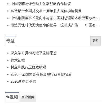
中国恩菲与绿色动力签署战略合作协议
铸造铝合金期货交易一周年服务实体功能初显
中铝集团董事长段向东与蒙古国副总理诺木泰巴亚尔举行会谈
锻造无愧时代无愧使命的世界一流新质产能——中国有色金属工业的战略应对与破局之道（二）
专题
更多
深入学习贯彻习近平党建思想
伟大征程
树立和践行正确政绩观
2026年全国两会有色金属行业专题报道
2026新春走基层
视频
企业新闻
专题新闻
人物专访