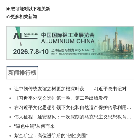
您可能对以下相关新闻同样感兴趣
更多相关新闻
新闻排行榜
一周
每月
让中朝传统友谊之树更加根深叶茂——习近平总书记对朝鲜进行国事访问纪实
《习近平外交文选》第一卷、第二卷出版发行
在习近平文化思想引领下文化和自然遗产保护传承利用工作开创新局面
伟大征程丨延安整风：一次深刻的马克思主义思想教育运动
“绿色中铜”从何而来
紫金矿业：高位进阶后的“韧性突围”