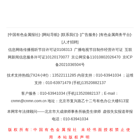
返回顶部
[中国有色金属报社]
-
[网站导航]
-
[联系我们]
-
[广告服务]
-
[有色金属商务平台]
-
[人才招聘]
返回首页
信息网络传播视听节目许可证0108313
广播电视节目制作经营许可证
互联
网新闻信息服务许可证10120170077
京公网安备11010802026470
京ICP
备2021036504号
技术支持热线(7X24小时)：13522111285 内容支持：010-63941034
；运维
支持：010-63971479 (手机)13520882137
客户服务：010-63941034 (手机)13520882137；E-mail：
cnmn@cnmn.com.cn
地址：北京市复兴路乙十二号有色办公大楼613室
本网常年法律顾问——北京市大成律师事务所杨贵生律师 虚假失实报道举报
电话：010-63941034
版权所有:中国有色金属报社
未经书面授权禁止使
用
本站版权声明