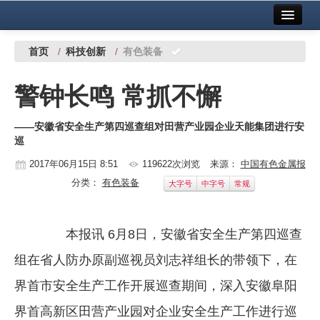
首页
中国有色金属报社主办
广告服务
首页
/
科技创新
/
有色装备
要闻
警钟长鸣 常抓不懈
铜镍铅锌
——安徽省安全生产第四巡查组对田营产业园企业天能集团进行安
铝
巡
稀有稀土
2017年06月15日 8:51
119622次浏览
来源：
中国有色金属报
分类：
有色装备
大字号
中字号
常规
有色市场
科技
本报讯 6月8日，安徽省安全生产第四巡查
镁钛
组在省人防办原副巡视员刘志祥组长的带领下，在
地矿 建设
界首市安全生产工作开展巡查期间，深入安徽阜阳
党建工作
界首高新区田营产业园对企业安全生产工作进行巡