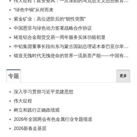
伟大征程丨延安整风：一次深刻的马克思主义思想教育运动
“绿色中铜”从何而来
紫金矿业：高位进阶后的“韧性突围”
中国恩菲与绿色动力签署战略合作协议
铸造铝合金期货交易一周年服务实体功能初显
中铝集团董事长段向东与蒙古国副总理诺木泰巴亚尔举行会谈
锻造无愧时代无愧使命的世界一流新质产能——中国有色金属工业的战略应对与破局之道（二）
专题
更多
深入学习贯彻习近平党建思想
伟大征程
树立和践行正确政绩观
2026年全国两会有色金属行业专题报道
2026新春走基层