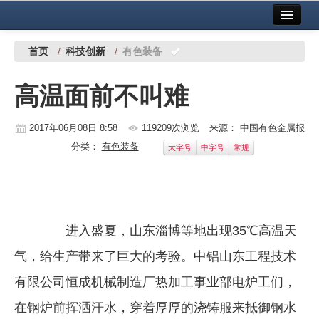
首页
中国有色金属报社主办
广告服务
首页
/
科技创新
/
有色装备
要闻
高温面前不叫难
铜镍铅锌
2017年06月08日 8:58
119209次浏览
来源：
中国有色金属报
铝
分类：
有色装备
大字号
中字号
常规
稀有稀土
有色市场
科技
进入盛夏，山东淄博等地出现35℃高温天
镁钛
气，给生产带来了巨大的考验。中铝山东工程技术
地矿 建设
有限公司恒成机械制造厂热加工事业部电炉工们，
在钢炉前挥洒汗水，穿着厚厚的浇铸服来抵御钢水
党建工作