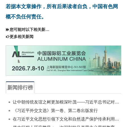
若据本文章操作，所有后果读者自负，中国有色网
概不负任何责任。
您可能对以下相关新闻同样感兴趣
更多相关新闻
新闻排行榜
一周
每月
让中朝传统友谊之树更加根深叶茂——习近平总书记对朝鲜进行国事访问纪实
《习近平外交文选》第一卷、第二卷出版发行
在习近平文化思想引领下文化和自然遗产保护传承利用工作开创新局面