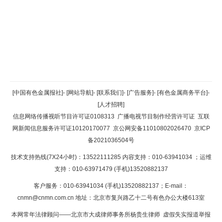
返回顶部
[中国有色金属报社]
-
[网站导航]
-
[联系我们]
-
[广告服务]
-
[有色金属商务平台]
-
[人才招聘]
返回首页
信息网络传播视听节目许可证0108313
广播电视节目制作经营许可证
互联
网新闻信息服务许可证10120170077
京公网安备11010802026470
京ICP
备2021036504号
技术支持热线(7X24小时)：13522111285 内容支持：010-63941034
；运维
支持：010-63971479 (手机)13520882137
客户服务：010-63941034 (手机)13520882137；E-mail：
cnmn@cnmn.com.cn
地址：北京市复兴路乙十二号有色办公大楼613室
本网常年法律顾问——北京市大成律师事务所杨贵生律师 虚假失实报道举报