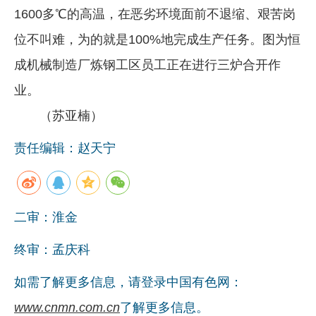
1600多℃的高温，在恶劣环境面前不退缩、艰苦岗
企业文化
位不叫难，为的就是100%地完成生产任务。图为恒
《资源再生》杂志
成机械制造厂炼钢工区员工正在进行三炉合开作
行情报价
业。
数字报
（苏亚楠）
责任编辑：赵天宁
二审：淮金
终审：孟庆科
如需了解更多信息，请登录中国有色网：
www.cnmn.com.cn
了解更多信息。