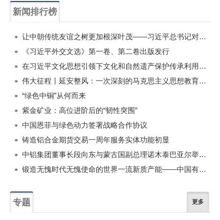
新闻排行榜
一周
每月
让中朝传统友谊之树更加根深叶茂——习近平总书记对朝鲜进行国事访问纪实
《习近平外交文选》第一卷、第二卷出版发行
在习近平文化思想引领下文化和自然遗产保护传承利用工作开创新局面
伟大征程丨延安整风：一次深刻的马克思主义思想教育运动
“绿色中铜”从何而来
紫金矿业：高位进阶后的“韧性突围”
中国恩菲与绿色动力签署战略合作协议
铸造铝合金期货交易一周年服务实体功能初显
中铝集团董事长段向东与蒙古国副总理诺木泰巴亚尔举行会谈
锻造无愧时代无愧使命的世界一流新质产能——中国有色金属工业的战略应对与破局之道（二）
专题
更多