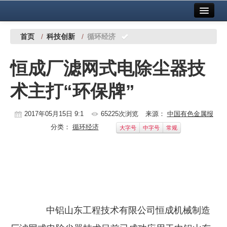
首页
中国有色金属报社主办
广告服务
首页
/
科技创新
/
循环经济
要闻
恒成厂滤网式电除尘器技
铜镍铅锌
术主打“环保牌”
铝
稀有稀土
2017年05月15日 9:1
65225次浏览
来源：
中国有色金属报
分类：
循环经济
大字号
中字号
常规
有色市场
科技
镁钛
地矿 建设
中铝山东工程技术有限公司恒成机械制造
党建工作