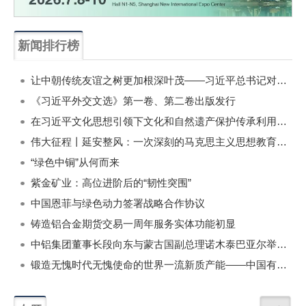
新闻排行榜
一周
每月
让中朝传统友谊之树更加根深叶茂——习近平总书记对朝鲜进行国事访问纪实
《习近平外交文选》第一卷、第二卷出版发行
在习近平文化思想引领下文化和自然遗产保护传承利用工作开创新局面
伟大征程丨延安整风：一次深刻的马克思主义思想教育运动
“绿色中铜”从何而来
紫金矿业：高位进阶后的“韧性突围”
中国恩菲与绿色动力签署战略合作协议
铸造铝合金期货交易一周年服务实体功能初显
中铝集团董事长段向东与蒙古国副总理诺木泰巴亚尔举行会谈
锻造无愧时代无愧使命的世界一流新质产能——中国有色金属工业的战略应对与破局之道（二）