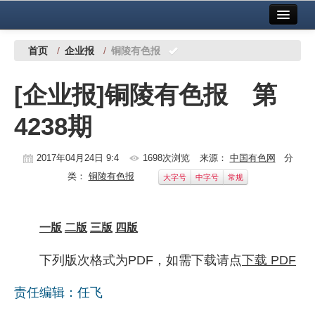
首页
中国有色金属报社主办
广告服务
首页
/
企业报
/
铜陵有色报
要闻
[企业报]铜陵有色报 第
铜镍铅锌
4238期
铝
稀有稀土
2017年04月24日 9:4
1698次浏览
来源：
中国有色网
分
类：
铜陵有色报
大字号
中字号
常规
有色市场
科技
一版
二版
三版
四版
镁钛
下列版次格式为PDF，如需下载请点
下载 PDF
地矿 建设
责任编辑：任飞
党建工作