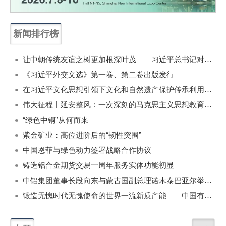
新闻排行榜
一周
每月
让中朝传统友谊之树更加根深叶茂——习近平总书记对朝鲜进行国事访问纪实
《习近平外交文选》第一卷、第二卷出版发行
在习近平文化思想引领下文化和自然遗产保护传承利用工作开创新局面
伟大征程丨延安整风：一次深刻的马克思主义思想教育运动
“绿色中铜”从何而来
紫金矿业：高位进阶后的“韧性突围”
中国恩菲与绿色动力签署战略合作协议
铸造铝合金期货交易一周年服务实体功能初显
中铝集团董事长段向东与蒙古国副总理诺木泰巴亚尔举行会谈
锻造无愧时代无愧使命的世界一流新质产能——中国有色金属工业的战略应对与破局之道（二）