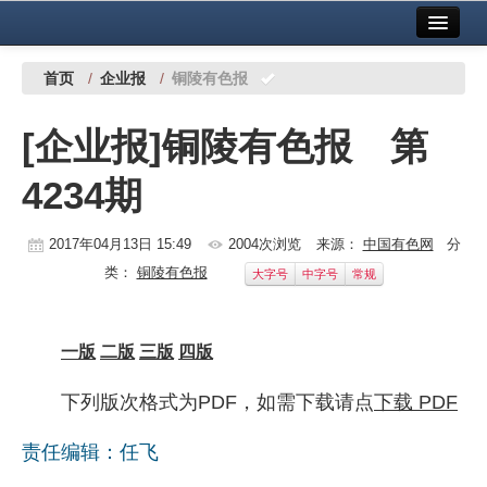
首页
中国有色金属报社主办
广告服务
首页
/
企业报
/
铜陵有色报
要闻
[企业报]铜陵有色报 第
铜镍铅锌
4234期
铝
稀有稀土
2017年04月13日 15:49
2004次浏览
来源：
中国有色网
分
类：
铜陵有色报
大字号
中字号
常规
有色市场
科技
一版
二版
三版
四版
镁钛
下列版次格式为PDF，如需下载请点
下载 PDF
地矿 建设
责任编辑：任飞
党建工作