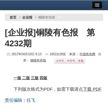
首页
中国有色金属报社主办
广告服务
首页
/
企业报
/
铜陵有色报
要闻
[企业报]铜陵有色报 第
铜镍铅锌
4232期
铝
稀有稀土
2017年04月10日 9:13
1652次浏览
来源：
中国有色网
分
类：
铜陵有色报
大字号
中字号
常规
有色市场
科技
一版
二版
三版
四版
镁钛
下列版次格式为PDF，如需下载请点
下载 PDF
地矿 建设
责任编辑：任飞
党建工作