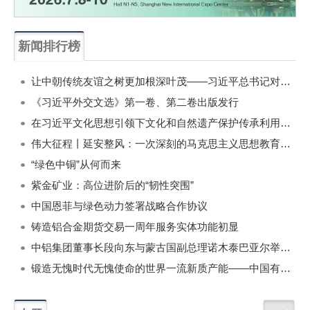
新闻排行榜
一周
每月
让中朝传统友谊之树更加根深叶茂——习近平总书记对朝鲜进行国事访问纪实
《习近平外交文选》第一卷、第二卷出版发行
在习近平文化思想引领下文化和自然遗产保护传承利用工作开创新局面
伟大征程丨延安整风：一次深刻的马克思主义思想教育运动
“绿色中铜”从何而来
紫金矿业：高位进阶后的“韧性突围”
中国恩菲与绿色动力签署战略合作协议
铸造铝合金期货交易一周年服务实体功能初显
中铝集团董事长段向东与蒙古国副总理诺木泰巴亚尔举行会谈
锻造无愧时代无愧使命的世界一流新质产能——中国有色金属工业的战略应对与破局之道（二）