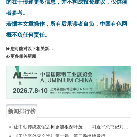
的在于传递更多信息，并不构成投资建议，仅供读
者参考。
若据本文章操作，所有后果读者自负，中国有色网
概不负任何责任。
您可能对以下相关新闻同样感兴趣
更多相关新闻
新闻排行榜
一周
每月
让中朝传统友谊之树更加根深叶茂——习近平总书记对朝鲜进行国事访问纪实
《习近平外交文选》第一卷、第二卷出版发行