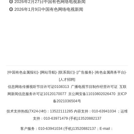
2026年2月27日中国有色网络电视新闻
2026年1月9日中国有色网络电视新闻
返回顶部
[中国有色金属报社]
-
[网站导航]
-
[联系我们]
-
[广告服务]
-
[有色金属商务平台]
-
[人才招聘]
返回首页
信息网络传播视听节目许可证0108313
广播电视节目制作经营许可证
互联
网新闻信息服务许可证10120170077
京公网安备11010802026470
京ICP
备2021036504号
技术支持热线(7X24小时)：13522111285 内容支持：010-63941034
；运维
支持：010-63971479 (手机)13520882137
客户服务：010-63941034 (手机)13520882137；E-mail：