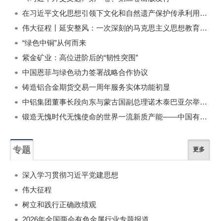
在习近平文化思想引领下文化和自然遗产保护传承利用工作开创新局面
伟大征程丨延安整风：一次深刻的马克思主义思想教育运动
“绿色中铜”从何而来
紫金矿业：高位进阶后的“韧性突围”
中国恩菲与绿色动力签署战略合作协议
铸造铝合金期货交易一周年服务实体功能初显
中铝集团董事长段向东与蒙古国副总理诺木泰巴亚尔举行会谈
锻造无愧时代无愧使命的世界一流新质产能——中国有色金属工业的战略应对与破局之道（二）
专题
更多
深入学习贯彻习近平党建思想
伟大征程
树立和践行正确政绩观
2026年全国两会有色金属行业专题报道