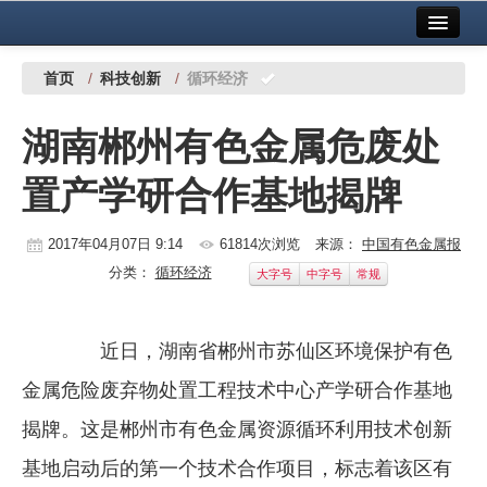
首页
中国有色金属报社主办
广告服务
首页
/
科技创新
/
循环经济
要闻
湖南郴州有色金属危废处
铜镍铅锌
置产学研合作基地揭牌
铝
稀有稀土
2017年04月07日 9:14
61814次浏览
来源：
中国有色金属报
分类：
循环经济
大字号
中字号
常规
有色市场
科技
近日，湖南省郴州市苏仙区环境保护有色
镁钛
金属危险废弃物处置工程技术中心产学研合作基地
地矿 建设
揭牌。这是郴州市有色金属资源循环利用技术创新
基地启动后的第一个技术合作项目，标志着该区有
党建工作