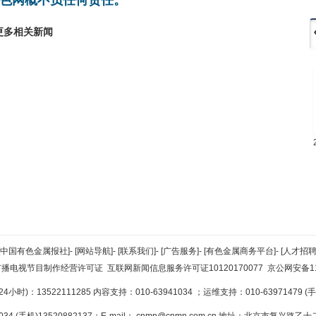
更多相关新闻
[中国有色金属报社]
-
[网站导航]
-
[联系我们]
-
[广告服务]
-
[有色金属商务平台]
-
[人才招聘
广播电视节目制作经营许可证
互联网新闻信息服务许可证10120170077
京公网安备110
小时)：13522111285 内容支持：010-63941034
；运维支持：010-63971479 (手机
34 (手机)13520882137；E-mail：
cnmn@cnmn.com.cn
地址：北京市复兴路乙十二