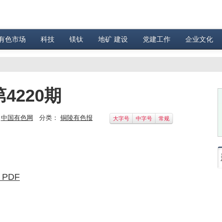
有色市场
科技
镁钛
地矿 建设
党建工作
企业文化
4220期
：
中国有色网
分类：
铜陵有色报
大字号
中字号
常规
 PDF