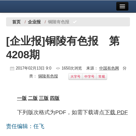
首页
中国有色金属报社主办
广告服务
首页
/
企业报
/
铜陵有色报
要闻
[企业报]铜陵有色报 第
铜镍铅锌
4208期
铝
稀有稀土
2017年02月13日 9:0
1650次浏览
来源：
中国有色网
分
类：
铜陵有色报
大字号
中字号
常规
有色市场
科技
一版
二版
三版
四版
镁钛
下列版次格式为PDF，如需下载请点
下载 PDF
地矿 建设
责任编辑：任飞
党建工作