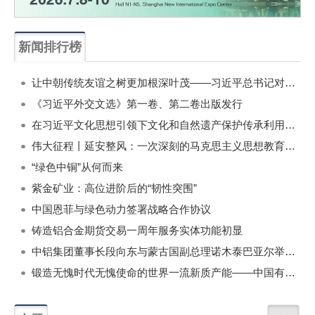
新闻排行榜
一周
每月
让中朝传统友谊之树更加根深叶茂——习近平总书记对朝鲜进行国事访问纪实
《习近平外交文选》第一卷、第二卷出版发行
在习近平文化思想引领下文化和自然遗产保护传承利用工作开创新局面
伟大征程丨延安整风：一次深刻的马克思主义思想教育运动
“绿色中铜”从何而来
紫金矿业：高位进阶后的“韧性突围”
中国恩菲与绿色动力签署战略合作协议
铸造铝合金期货交易一周年服务实体功能初显
中铝集团董事长段向东与蒙古国副总理诺木泰巴亚尔举行会谈
锻造无愧时代无愧使命的世界一流新质产能——中国有色金属工业的战略应对与破局之道（二）